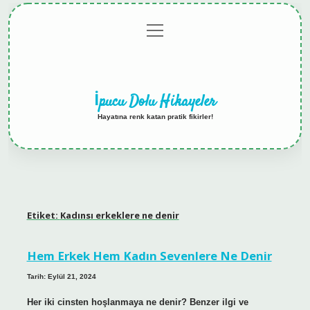
menüyü
Anasayfa
Gizlilik
Yasal
Hakkımızda
aç
Politikası
Uyarı
İpucu Dolu Hikayeler
Hayatına renk katan pratik fikirler!
Etiket:
Kadınsı erkeklere ne denir
Hem Erkek Hem Kadın Sevenlere Ne Denir
Tarih: Eylül 21, 2024
Her iki cinsten hoşlanmaya ne denir? Benzer ilgi ve