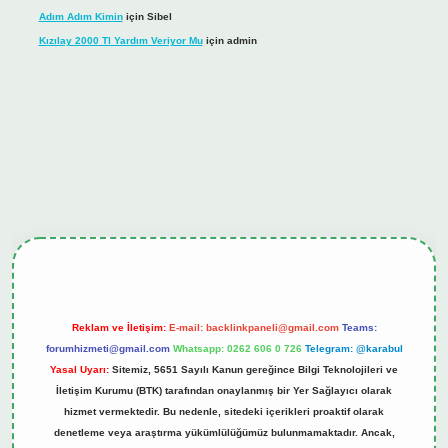
Adım Adım Kimin
için
Sibel
Kızılay 2000 Tl Yardım Veriyor Mu
için
admin
iş
tulipbet.online
Reklam ve İletişim:
E-mail:
backlinkpaneli@gmail.com
Teams:
forumhizmeti@gmail.com
Whatsapp: 0262 606 0 726
Telegram: @karabul
Yasal Uyarı:
Sitemiz, 5651 Sayılı Kanun gereğince Bilgi Teknolojileri ve
İletişim Kurumu (BTK) tarafından onaylanmış bir Yer Sağlayıcı olarak
hizmet vermektedir. Bu nedenle, sitedeki içerikleri proaktif olarak
denetleme veya araştırma yükümlülüğümüz bulunmamaktadır. Ancak,