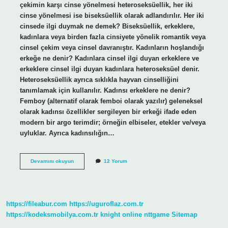
çekimin karşı cinse yönelmesi heteroseksüellik, her iki
cinse yönelmesi ise biseksüellik olarak adlandırılır. Her iki
cinsede ilgi duymak ne demek? Biseksüellik, erkeklere,
kadınlara veya birden fazla cinsiyete yönelik romantik veya
cinsel çekim veya cinsel davranıştır. Kadınların hoşlandığı
erkeğe ne denir? Kadınlara cinsel ilgi duyan erkeklere ve
erkeklere cinsel ilgi duyan kadınlara heteroseksüel denir.
Heteroseksüellik ayrıca sıklıkla hayvan cinselliğini
tanımlamak için kullanılır. Kadınsı erkeklere ne denir?
Femboy (alternatif olarak femboi olarak yazılır) geleneksel
olarak kadınsı özellikler sergileyen bir erkeği ifade eden
modern bir argo terimdir; örneğin elbiseler, etekler ve/veya
uyluklar. Ayrıca kadınsılığın…
Hem
Devamını okuyun
12 Yorum
Erkek
Hem
Kadın
Sevenlere
Ne
https://fileabur.com
https://uguroflaz.com.tr
Denir
https://kodeksmobilya.com.tr
knight online
nttgame
Sitemap