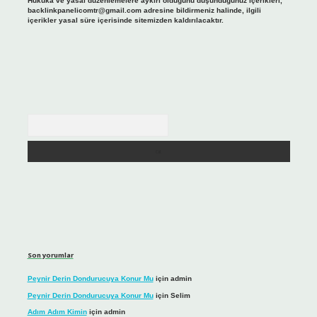
Hukuka ve yasal düzenlemelere aykırı olduğunu düşündüğünüz içerikleri,
backlinkpanelicomtr@gmail.com
adresine bildirmeniz halinde, ilgili
içerikler yasal süre içerisinde sitemizden kaldırılacaktır.
Arama
Son yorumlar
Peynir Derin Dondurucuya Konur Mu
için
admin
Peynir Derin Dondurucuya Konur Mu
için
Selim
Adım Adım Kimin
için
admin