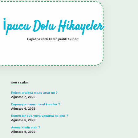
İpucu Dolu Hikayeler
Hayatına renk katan pratik fikirler!
Sidebar
hiltonbet güncel giriş
tulipbet.online
Son Yazılar
Kıdem arttıkça maaş artar mı ?
Ağustos 7, 2026
Depresyon tanısı nasıl konulur ?
Ağustos 6, 2026
Kumru bir eve yuva yaparsa ne olur ?
Ağustos 6, 2026
Avene kimin malı ?
Ağustos 5, 2026