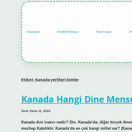
Anasayfa
Gizlilik Politikası
Yasal Uyarı
H
Etiket:
Kanada yerlileri kimler
Kanada Hangi Dine Mens
Tarih: Ekim 11, 2024
Kanada dini inancı nedir? Din. Kanada’da, diğer birçok Amer
mezhep Katoliktir. Kanada’da en çok hangi millet var? (Kanada