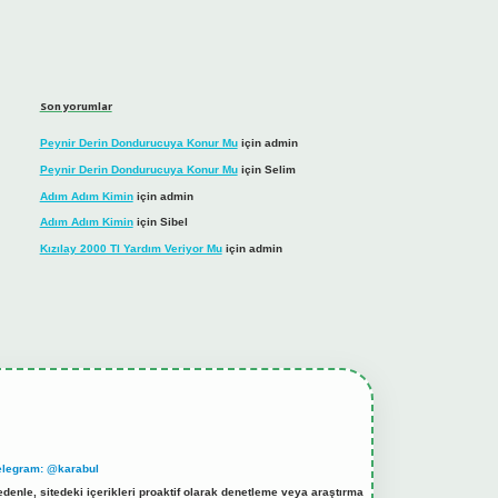
Son yorumlar
Peynir Derin Dondurucuya Konur Mu
için
admin
Peynir Derin Dondurucuya Konur Mu
için
Selim
Adım Adım Kimin
için
admin
Adım Adım Kimin
için
Sibel
Kızılay 2000 Tl Yardım Veriyor Mu
için
admin
elegram: @karabul
denle, sitedeki içerikleri proaktif olarak denetleme veya araştırma