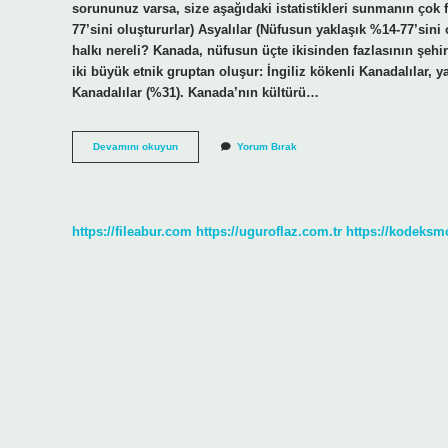
sorununuz varsa, size aşağıdaki istatistikleri sunmanın çok
77’sini oluştururlar) Asyalılar (Nüfusun yaklaşık %14-77’sin
halkı nereli? Kanada, nüfusun üçte ikisinden fazlasının şeh
iki büyük etnik gruptan oluşur: İngiliz kökenli Kanadalılar, ya
Kanadalılar (%31). Kanada’nın kültürü…
Kanada
Devamını okuyun
Yorum Bırak
Hangi
Dine
Mensup
https://fileabur.com
https://uguroflaz.com.tr
https://kodeksm