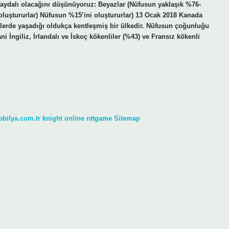
 faydalı olacağını düşünüyoruz: Beyazlar (Nüfusun yaklaşık %76-
i oluştururlar) Nüfusun %15’ini oluştururlar) 13 Ocak 2018 Kanada
irlerde yaşadığı oldukça kentleşmiş bir ülkedir. Nüfusun çoğunluğu
ni İngiliz, İrlandalı ve İskoç kökenliler (%43) ve Fransız kökenli
obilya.com.tr
knight online
nttgame
Sitemap