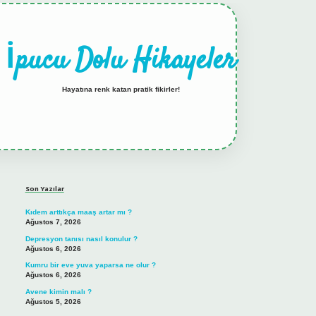
İpucu Dolu Hikayeler
Hayatına renk katan pratik fikirler!
Sidebar
hiltonbet güncel giriş
tulipbet.online
Son Yazılar
Kıdem arttıkça maaş artar mı ?
Ağustos 7, 2026
Depresyon tanısı nasıl konulur ?
Ağustos 6, 2026
Kumru bir eve yuva yaparsa ne olur ?
Ağustos 6, 2026
Avene kimin malı ?
Ağustos 5, 2026