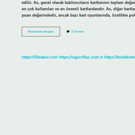
edilir. As, genel olarak katılımcıların kartlarının toplam değer
en çok kullanılan ve en önemli kartlardandır. As, diğer kartlar
puan değerindedir, ancak bazı kart oyunlarında, özellikle pok
As
Devamını okuyun
2 Yorum
olan
ne
demek
https://fileabur.com
https://uguroflaz.com.tr
https://kodeksm