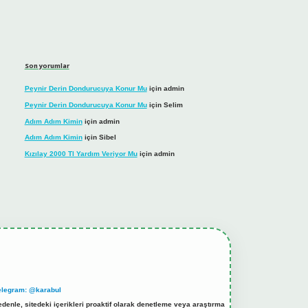
Son yorumlar
Peynir Derin Dondurucuya Konur Mu
için
admin
Peynir Derin Dondurucuya Konur Mu
için
Selim
Adım Adım Kimin
için
admin
Adım Adım Kimin
için
Sibel
Kızılay 2000 Tl Yardım Veriyor Mu
için
admin
elegram: @karabul
denle, sitedeki içerikleri proaktif olarak denetleme veya araştırma