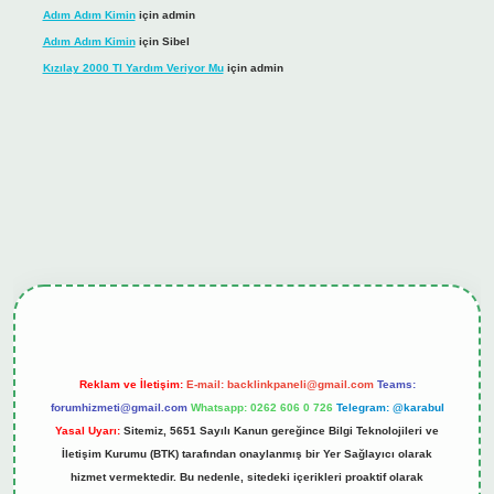
Adım Adım Kimin
için
admin
Adım Adım Kimin
için
Sibel
Kızılay 2000 Tl Yardım Veriyor Mu
için
admin
riş
tulipbet.online
Reklam ve İletişim:
E-mail:
backlinkpaneli@gmail.com
Teams:
forumhizmeti@gmail.com
Whatsapp: 0262 606 0 726
Telegram: @karabul
Yasal Uyarı:
Sitemiz, 5651 Sayılı Kanun gereğince Bilgi Teknolojileri ve
İletişim Kurumu (BTK) tarafından onaylanmış bir Yer Sağlayıcı olarak
hizmet vermektedir. Bu nedenle, sitedeki içerikleri proaktif olarak