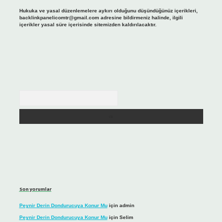
Hukuka ve yasal düzenlemelere aykırı olduğunu düşündüğünüz içerikleri,
backlinkpanelicomtr@gmail.com
adresine bildirmeniz halinde, ilgili
içerikler yasal süre içerisinde sitemizden kaldırılacaktır.
Arama
Son yorumlar
Peynir Derin Dondurucuya Konur Mu
için
admin
Peynir Derin Dondurucuya Konur Mu
için
Selim