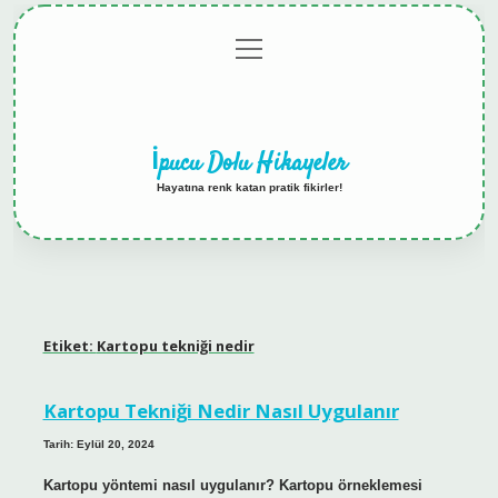
menüyü
Anasayfa
Gizlilik
Yasal
Hakkımızda
aç
Politikası
Uyarı
İpucu Dolu Hikayeler
Hayatına renk katan pratik fikirler!
Etiket:
Kartopu tekniği nedir
Kartopu Tekniği Nedir Nasıl Uygulanır
Tarih: Eylül 20, 2024
Kartopu yöntemi nasıl uygulanır? Kartopu örneklemesi