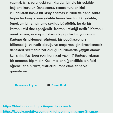
yapmak için, evrendeki varlıklardan biriyle bir şekilde
bağlantı kurulur. Daha sonra, temas kurulan kişi
kullanılarak başka bir kişiyle temas kurulur ve daha sonra
başka bir kişiyle aynı şekilde temas kurulur. Bu şekilde,
örneklem bir zincirleme şekilde büyütülür, bu da bir
kartopu etkisine eşdeğerdir. Kartopu tekniği nedir? Kartopu
örneklemesi, iş araştırmalarında popüler bir yöntemdir.
Kartopu örneklemesi yöntemi, bir popülasyonun
bilinmediği ve nadir olduğu ve araştırma için örneklenecek
denekleri seçmenin zor olduğu durumlarda yaygın olarak
kullanılır. Kar topu etkinliği nasıl yapılır? Kartopu tekniği
bir tartışma biçimidir. Katılımcıların (genellikle sınıftaki
öğrencilerle birlikte) fikirlerini ifade etmelerine ve
görüşlerini…
Kartopu
Devamını okuyun
Yorum Bırak
Tekniği
Nedir
Nasıl
Uygulanır
https://fileabur.com
https://uguroflaz.com.tr
https://kodeksmobilya.com.tr
knight online
nttgame
Sitemap