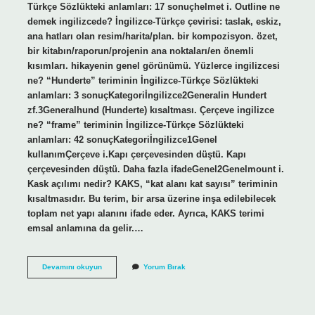
Türkçe Sözlükteki anlamları: 17 sonuçhelmet i. Outline ne
demek ingilizcede? İngilizce-Türkçe çevirisi: taslak, eskiz,
ana hatları olan resim/harita/plan. bir kompozisyon. özet,
bir kitabın/raporun/projenin ana noktaları/en önemli
kısımları. hikayenin genel görünümü. Yüzlerce ingilizcesi
ne? “Hunderte” teriminin İngilizce-Türkçe Sözlükteki
anlamları: 3 sonuçKategoriİngilizce2Generalin Hundert
zf.3Generalhund (Hunderte) kısaltması. Çerçeve ingilizce
ne? “frame” teriminin İngilizce-Türkçe Sözlükteki
anlamları: 42 sonuçKategoriİngilizce1Genel
kullanımÇerçeve i.Kapı çerçevesinden düştü. Kapı
çerçevesinden düştü. Daha fazla ifadeGenel2Genelmount i.
Kask açılımı nedir? KAKS, “kat alanı kat sayısı” teriminin
kısaltmasıdır. Bu terim, bir arsa üzerine inşa edilebilecek
toplam net yapı alanını ifade eder. Ayrıca, KAKS terimi
emsal anlamına da gelir.…
Kontur
Devamını okuyun
Yorum Bırak
Ingilizcede
Ne
Demek