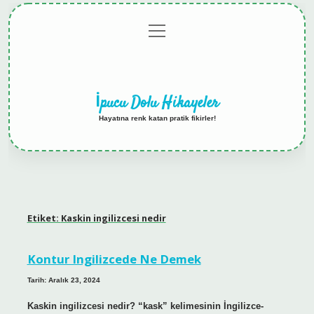
menüyü
Anasayfa
Gizlilik
Yasal
Hakkımızda
aç
Politikası
Uyarı
İpucu Dolu Hikayeler
Hayatına renk katan pratik fikirler!
Etiket:
Kaskin ingilizcesi nedir
Kontur Ingilizcede Ne Demek
Tarih: Aralık 23, 2024
Kaskin ingilizcesi nedir? “kask” kelimesinin İngilizce-