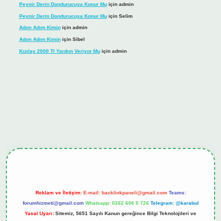
Peynir Derin Dondurucuya Konur Mu
için
admin
Peynir Derin Dondurucuya Konur Mu
için
Selim
Adım Adım Kimin
için
admin
Adım Adım Kimin
için
Sibel
Kızılay 2000 Tl Yardım Veriyor Mu
için
admin
ş
tulipbet.online
Reklam ve İletişim:
E-mail:
backlinkpaneli@gmail.com
Teams:
forumhizmeti@gmail.com
Whatsapp: 0262 606 0 726
Telegram: @karabul
Yasal Uyarı:
Sitemiz, 5651 Sayılı Kanun gereğince Bilgi Teknolojileri ve