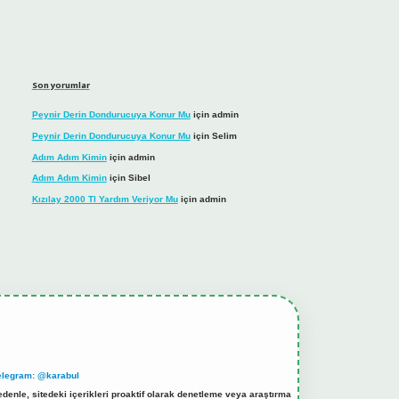
Son yorumlar
Peynir Derin Dondurucuya Konur Mu
için
admin
Peynir Derin Dondurucuya Konur Mu
için
Selim
Adım Adım Kimin
için
admin
Adım Adım Kimin
için
Sibel
Kızılay 2000 Tl Yardım Veriyor Mu
için
admin
elegram: @karabul
denle, sitedeki içerikleri proaktif olarak denetleme veya araştırma