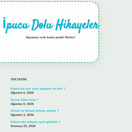
İpucu Dolu Hikayeler
Hayatına renk katan pratik fikirler!
Sidebar
hiltonbet güncel giriş
tulipbet.online
Son Yazılar
Kumru bir eve yuva yaparsa ne olur ?
Ağustos 6, 2026
Avene kimin malı ?
Ağustos 5, 2026
Acıma ne demek kelime anlamı ?
Ağustos 3, 2026
Kokan etin kokusu nasıl giderilir ?
Temmuz 25, 2026