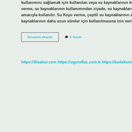
kullanımını sağlamak için kullanılan veya su kaynaklarının 
verme, su kaynaklarının kullanımından ziyade, su kaynakların
amacıyla kullanılır. Su Koyu verme, çeşitli su kaynaklarının 
kaynaklarının daha uzun süreler için kullanılmasına izin ve
Su
Devamını okuyun
2 Yorum
Koyu
vermek
ne
demek
https://fileabur.com
https://uguroflaz.com.tr
https://kodeksm