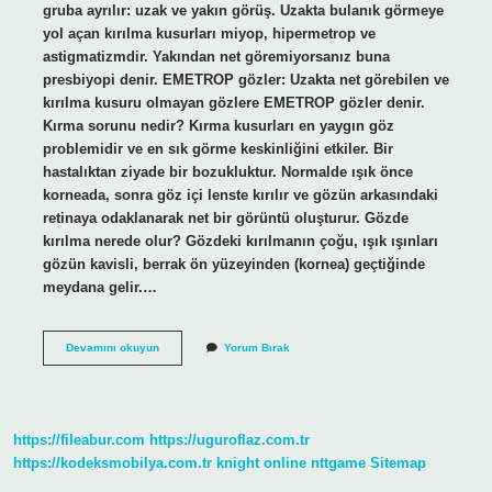
gruba ayrılır: uzak ve yakın görüş. Uzakta bulanık görmeye
yol açan kırılma kusurları miyop, hipermetrop ve
astigmatizmdir. Yakından net göremiyorsanız buna
presbiyopi denir. EMETROP gözler: Uzakta net görebilen ve
kırılma kusuru olmayan gözlere EMETROP gözler denir.
Kırma sorunu nedir? Kırma kusurları en yaygın göz
problemidir ve en sık görme keskinliğini etkiler. Bir
hastalıktan ziyade bir bozukluktur. Normalde ışık önce
korneada, sonra göz içi lenste kırılır ve gözün arkasındaki
retinaya odaklanarak net bir görüntü oluşturur. Gözde
kırılma nerede olur? Gözdeki kırılmanın çoğu, ışık ışınları
gözün kavisli, berrak ön yüzeyinden (kornea) geçtiğinde
meydana gelir.…
Gözde
Devamını okuyun
Yorum Bırak
Kırma
Ne
Demek
https://fileabur.com
https://uguroflaz.com.tr
https://kodeksmobilya.com.tr
knight online
nttgame
Sitemap