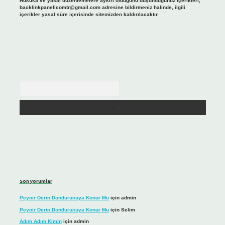
Hukuka ve yasal düzenlemelere aykırı olduğunu düşündüğünüz içerikleri,
backlinkpanelicomtr@gmail.com
adresine bildirmeniz halinde, ilgili
içerikler yasal süre içerisinde sitemizden kaldırılacaktır.
Arama
Son yorumlar
Peynir Derin Dondurucuya Konur Mu
için
admin
Peynir Derin Dondurucuya Konur Mu
için
Selim
Adım Adım Kimin
için
admin