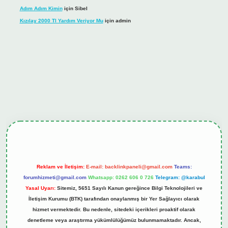
Adım Adım Kimin
için
Sibel
Kızılay 2000 Tl Yardım Veriyor Mu
için
admin
iş
tulipbet.online
Reklam ve İletişim:
E-mail:
backlinkpaneli@gmail.com
Teams:
forumhizmeti@gmail.com
Whatsapp: 0262 606 0 726
Telegram: @karabul
Yasal Uyarı:
Sitemiz, 5651 Sayılı Kanun gereğince Bilgi Teknolojileri ve
İletişim Kurumu (BTK) tarafından onaylanmış bir Yer Sağlayıcı olarak
hizmet vermektedir. Bu nedenle, sitedeki içerikleri proaktif olarak
denetleme veya araştırma yükümlülüğümüz bulunmamaktadır. Ancak,