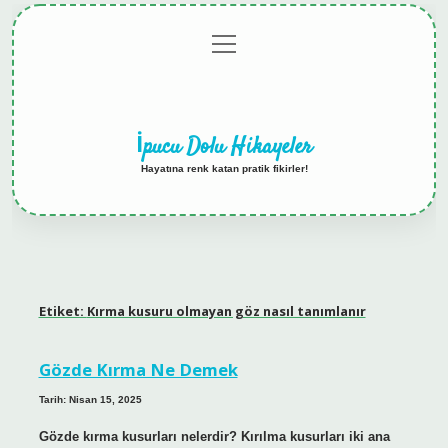
menüyü
Anasayfa
Gizlilik
Yasal
Hakkımızda
aç
Politikası
Uyarı
İpucu Dolu Hikayeler
Hayatına renk katan pratik fikirler!
Etiket:
Kırma kusuru olmayan göz nasıl tanımlanır
Gözde Kırma Ne Demek
Tarih: Nisan 15, 2025
Gözde kırma kusurları nelerdir? Kırılma kusurları iki ana