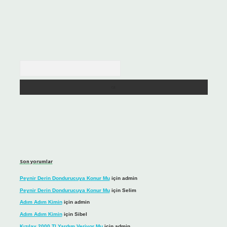
Arama
Son yorumlar
Peynir Derin Dondurucuya Konur Mu
için
admin
Peynir Derin Dondurucuya Konur Mu
için
Selim
Adım Adım Kimin
için
admin
Adım Adım Kimin
için
Sibel
Kızılay 2000 Tl Yardım Veriyor Mu
için
admin