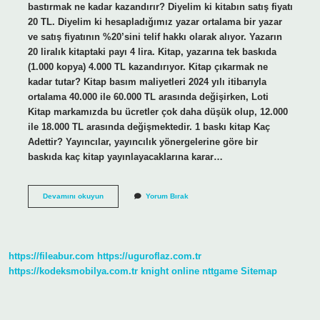
bastırmak ne kadar kazandırır? Diyelim ki kitabın satış fiyatı
20 TL. Diyelim ki hesapladığımız yazar ortalama bir yazar
ve satış fiyatının %20’sini telif hakkı olarak alıyor. Yazarın
20 liralık kitaptaki payı 4 lira. Kitap, yazarına tek baskıda
(1.000 kopya) 4.000 TL kazandırıyor. Kitap çıkarmak ne
kadar tutar? Kitap basım maliyetleri 2024 yılı itibarıyla
ortalama 40.000 ile 60.000 TL arasında değişirken, Loti
Kitap markamızda bu ücretler çok daha düşük olup, 12.000
ile 18.000 TL arasında değişmektedir. 1 baskı kitap Kaç
Adettir? Yayıncılar, yayıncılık yönergelerine göre bir
baskıda kaç kitap yayınlayacaklarına karar…
100
Devamını okuyun
Yorum Bırak
Sayfa
Kitap
Bastırmak
Kaç
Tl
https://fileabur.com
https://uguroflaz.com.tr
https://kodeksmobilya.com.tr
knight online
nttgame
Sitemap