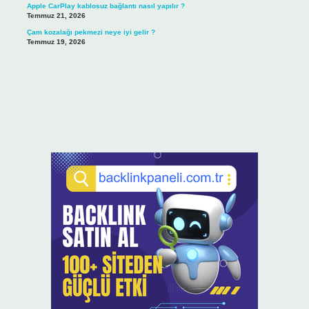
Apple CarPlay kablosuz bağlantı nasıl yapılır ?
Temmuz 21, 2026
Çam kozalağı pekmezi neye iyi gelir ?
Temmuz 19, 2026