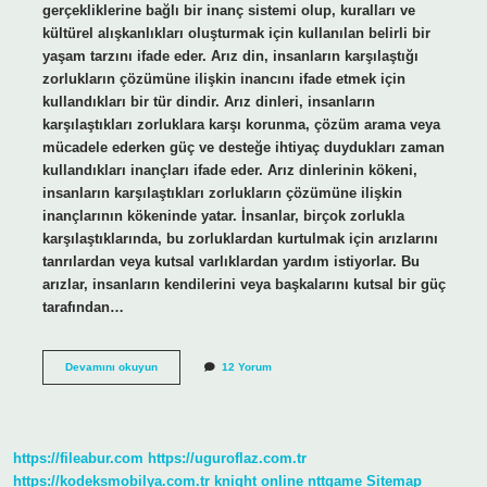
gerçekliklerine bağlı bir inanç sistemi olup, kuralları ve
kültürel alışkanlıkları oluşturmak için kullanılan belirli bir
yaşam tarzını ifade eder. Arız din, insanların karşılaştığı
zorlukların çözümüne ilişkin inancını ifade etmek için
kullandıkları bir tür dindir. Arız dinleri, insanların
karşılaştıkları zorluklara karşı korunma, çözüm arama veya
mücadele ederken güç ve desteğe ihtiyaç duydukları zaman
kullandıkları inançları ifade eder. Arız dinlerinin kökeni,
insanların karşılaştıkları zorlukların çözümüne ilişkin
inançlarının kökeninde yatar. İnsanlar, birçok zorlukla
karşılaştıklarında, bu zorluklardan kurtulmak için arızlarını
tanrılardan veya kutsal varlıklardan yardım istiyorlar. Bu
arızlar, insanların kendilerini veya başkalarını kutsal bir güç
tarafından…
Arız
Devamını okuyun
12 Yorum
ne
demek
din
https://fileabur.com
https://uguroflaz.com.tr
https://kodeksmobilya.com.tr
knight online
nttgame
Sitemap