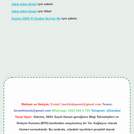
Adım Adım Kimin
için
admin
Adım Adım Kimin
için
Sibel
Kızılay 2000 Tl Yardım Veriyor Mu
için
admin
ş
tulipbet.online
Reklam ve İletişim:
E-mail:
backlinkpaneli@gmail.com
Teams:
forumhizmeti@gmail.com
Whatsapp: 0262 606 0 726
Telegram: @karabul
Yasal Uyarı:
Sitemiz, 5651 Sayılı Kanun gereğince Bilgi Teknolojileri ve
İletişim Kurumu (BTK) tarafından onaylanmış bir Yer Sağlayıcı olarak
hizmet vermektedir. Bu nedenle, sitedeki içerikleri proaktif olarak