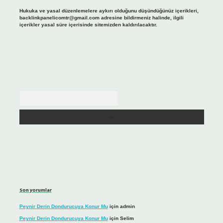
Hukuka ve yasal düzenlemelere aykırı olduğunu düşündüğünüz içerikleri,
backlinkpanelicomtr@gmail.com
adresine bildirmeniz halinde, ilgili
içerikler yasal süre içerisinde sitemizden kaldırılacaktır.
Arama
Son yorumlar
Peynir Derin Dondurucuya Konur Mu
için
admin
Peynir Derin Dondurucuya Konur Mu
için
Selim