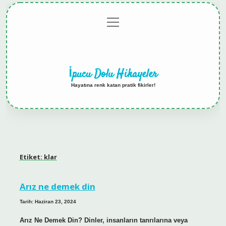
menüyü
Anasayfa
Gizlilik
Yasal
Hakkımızda
aç
Politikası
Uyarı
İpucu Dolu Hikayeler
Hayatına renk katan pratik fikirler!
Etiket:
klar
Arız ne demek din
Tarih: Haziran 23, 2024
Arız Ne Demek Din? Dinler, insanların tanrılarına veya