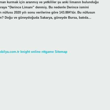
 liman kurmak için aranmış ve yetkililer şu anki limanın bulunduğu
 buraya “Derince Limanı” denmiş. Bu nedenle Derince ismini
 nüfusu 2020 yılı sonu verilerine göre 143.884’tür. Bu nüfusun
 yakın? Doğu ve güneydoğuda Sakarya, güneyde Bursa, batıda…
obilya.com.tr
knight online
nttgame
Sitemap