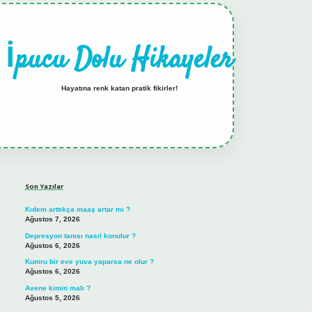
İpucu Dolu Hikayeler
Hayatına renk katan pratik fikirler!
Sidebar
hiltonbet güncel giriş
Son Yazılar
Kıdem arttıkça maaş artar mı ?
Ağustos 7, 2026
Depresyon tanısı nasıl konulur ?
Ağustos 6, 2026
Kumru bir eve yuva yaparsa ne olur ?
Ağustos 6, 2026
Avene kimin malı ?
Ağustos 5, 2026