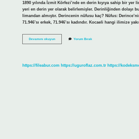
1890 yılında İzmit Körfezi’nde en derin kıyıya sahip bir yer
yeri en derin yer olarak belirlemişler. Derinliğinden dolayı
limandan almıştır. Derincenin nüfusu kaç? Nüfus: Derince’nin
71.946’sı erkek, 71.946’sı kadındır. Kocaeli hangi ilimize
Derince
Devamını okuyun
Yorum Bırak
Nerenin
Sehri
https://fileabur.com
https://uguroflaz.com.tr
https://kodeksm