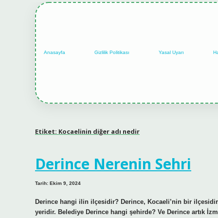
Anasayfa
Gizlilik Politikası
Yasal Uyarı
H
Etiket:
Kocaelinin diğer adı nedir
Derince Nerenin Sehri
Tarih: Ekim 9, 2024
Derince hangi ilin ilçesidir? Derince, Kocaeli’nin bir ilçes
yeridir. Belediye Derince hangi şehirde? Ve Derince artık İzmi