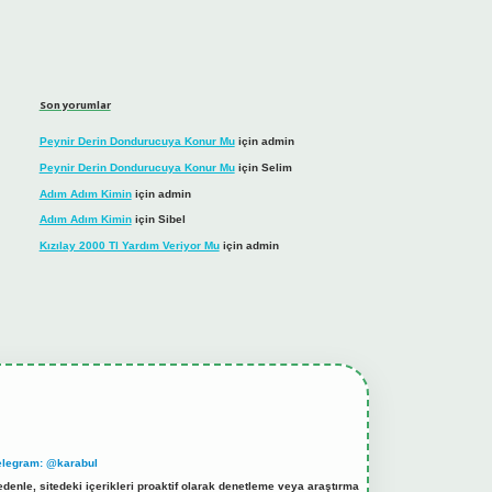
Son yorumlar
Peynir Derin Dondurucuya Konur Mu
için
admin
Peynir Derin Dondurucuya Konur Mu
için
Selim
Adım Adım Kimin
için
admin
Adım Adım Kimin
için
Sibel
Kızılay 2000 Tl Yardım Veriyor Mu
için
admin
elegram: @karabul
denle, sitedeki içerikleri proaktif olarak denetleme veya araştırma