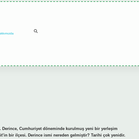
akkımızda
idir. Derince, Cumhuriyet döneminde kurulmuş yeni bir yerleşim
t’in bir ilçesi. Derince ismi nereden gelmiştir? Tarihi çok yenidir.