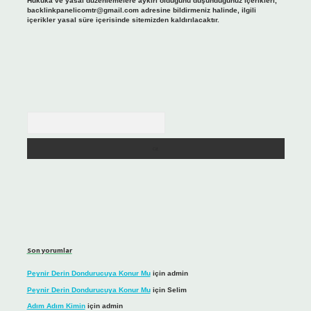
Hukuka ve yasal düzenlemelere aykırı olduğunu düşündüğünüz içerikleri,
backlinkpanelicomtr@gmail.com
adresine bildirmeniz halinde, ilgili
içerikler yasal süre içerisinde sitemizden kaldırılacaktır.
Arama
Son yorumlar
Peynir Derin Dondurucuya Konur Mu
için
admin
Peynir Derin Dondurucuya Konur Mu
için
Selim
Adım Adım Kimin
için
admin