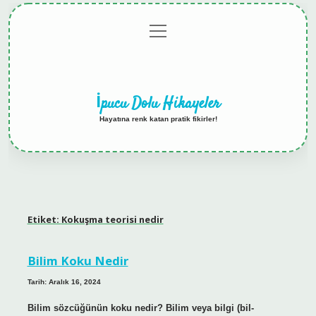
menüyü
Anasayfa
Gizlilik
Yasal
Hakkımızda
aç
Politikası
Uyarı
İpucu Dolu Hikayeler
Hayatına renk katan pratik fikirler!
Etiket:
Kokuşma teorisi nedir
Bilim Koku Nedir
Tarih: Aralık 16, 2024
Bilim sözcüğünün koku nedir? Bilim veya bilgi (bil-