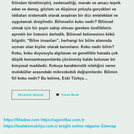
fiilinden türetilmiştir), nedenselliği, merakı ve amacı teşvik
eden ve deney, gözlem ve düşünce yoluyla gerçekleri ve
iddiaları sistematik olarak araştıran bir dizi entelektüel ve
uygulamalı disiplindir. Bilimselin koku nedir? Bilimsel
olmak için bir şeyin sahip olması gereken özelliklerin
ayrıntılı bir listesini derledik. Bilimsel kelimesinin kökü
bilgidir. “Bilim insanları”, herhangi bir bilim alanında
uzman olan kişiler olarak tanımlanır. Koku nedir bilim?
Koku, koku duyusuyla algılanan ve genellikle havada çok
düşük konsantrasyonlarda çözünmüş halde bulunan bir
kimyasal maddedir. Kokuya karakteristik niteliğini veren
moleküller arasındaki mikroskobik değişimlerdir. Bilimin
fiil koku nedir? Bu kelime, Eski Türkçe…
Bilim
Devamını okuyun
Yorum Bırak
Koku
Nedir
https://fileabur.com
https://uguroflaz.com.tr
https://kodeksmobilya.com.tr
knight online
nttgame
Sitemap