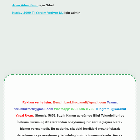
Adım Adım Kimin
için
Sibel
Kızılay 2000 Tl Yardım Veriyor Mu
için
admin
hiltonbet güncel giriş
tulipbet.online
Reklam ve İletişim:
E-mail:
backlinkpaneli@gmail.com
Teams:
forumhizmeti@gmail.com
Whatsapp: 0262 606 0 726
Telegram: @karabul
Yasal Uyarı:
Sitemiz, 5651 Sayılı Kanun gereğince Bilgi Teknolojileri ve
İletişim Kurumu (BTK) tarafından onaylanmış bir Yer Sağlayıcı olarak
hizmet vermektedir. Bu nedenle, sitedeki içerikleri proaktif olarak
denetleme veya araştırma yükümlülüğümüz bulunmamaktadır. Ancak,