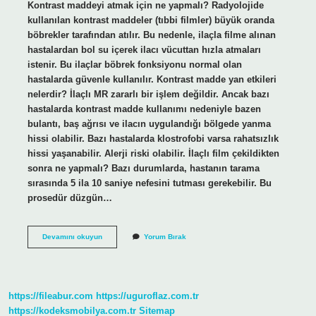
Kontrast maddeyi atmak için ne yapmalı? Radyolojide
kullanılan kontrast maddeler (tıbbi filmler) büyük oranda
böbrekler tarafından atılır. Bu nedenle, ilaçla filme alınan
hastalardan bol su içerek ilacı vücuttan hızla atmaları
istenir. Bu ilaçlar böbrek fonksiyonu normal olan
hastalarda güvenle kullanılır. Kontrast madde yan etkileri
nelerdir? İlaçlı MR zararlı bir işlem değildir. Ancak bazı
hastalarda kontrast madde kullanımı nedeniyle bazen
bulantı, baş ağrısı ve ilacın uygulandığı bölgede yanma
hissi olabilir. Bazı hastalarda klostrofobi varsa rahatsızlık
hissi yaşanabilir. Alerji riski olabilir. İlaçlı film çekildikten
sonra ne yapmalı? Bazı durumlarda, hastanın tarama
sırasında 5 ila 10 saniye nefesini tutması gerekebilir. Bu
prosedür düzgün…
Kontrast
Devamını okuyun
Yorum Bırak
Madde
Vücuttan
Ne
Kadar
Sürede
https://fileabur.com
https://uguroflaz.com.tr
Atılır
https://kodeksmobilya.com.tr
Sitemap