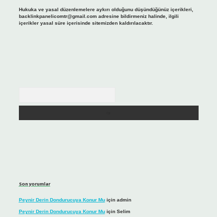
Hukuka ve yasal düzenlemelere aykırı olduğunu düşündüğünüz içerikleri,
backlinkpanelicomtr@gmail.com
adresine bildirmeniz halinde, ilgili
içerikler yasal süre içerisinde sitemizden kaldırılacaktır.
Arama
Son yorumlar
Peynir Derin Dondurucuya Konur Mu
için
admin
Peynir Derin Dondurucuya Konur Mu
için
Selim