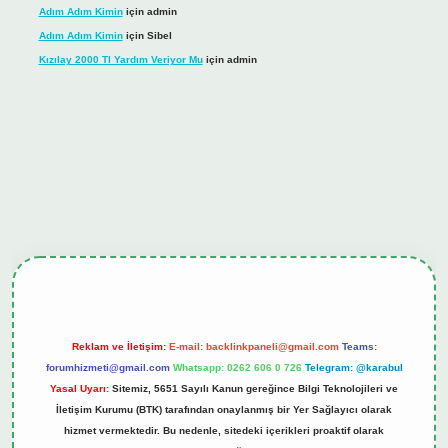
Adım Adım Kimin
için
admin
Adım Adım Kimin
için
Sibel
Kızılay 2000 Tl Yardım Veriyor Mu
için
admin
ş
tulipbet.online
Reklam ve İletişim:
E-mail:
backlinkpaneli@gmail.com
Teams:
forumhizmeti@gmail.com
Whatsapp: 0262 606 0 726
Telegram: @karabul
Yasal Uyarı:
Sitemiz, 5651 Sayılı Kanun gereğince Bilgi Teknolojileri ve
İletişim Kurumu (BTK) tarafından onaylanmış bir Yer Sağlayıcı olarak
hizmet vermektedir. Bu nedenle, sitedeki içerikleri proaktif olarak