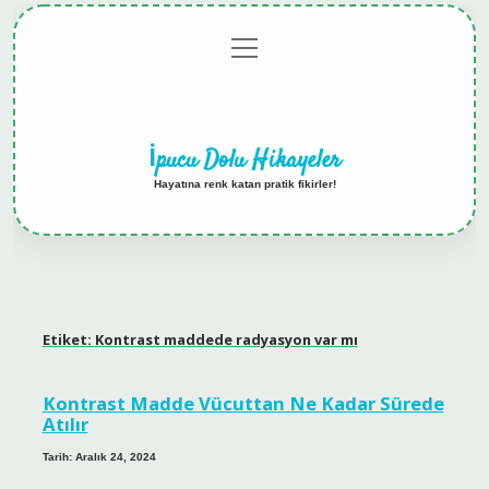
menüyü
Anasayfa
Gizlilik
Yasal
Hakkımızda
aç
Politikası
Uyarı
İpucu Dolu Hikayeler
Hayatına renk katan pratik fikirler!
Etiket:
Kontrast maddede radyasyon var mı
Kontrast Madde Vücuttan Ne Kadar Sürede
Atılır
Tarih: Aralık 24, 2024