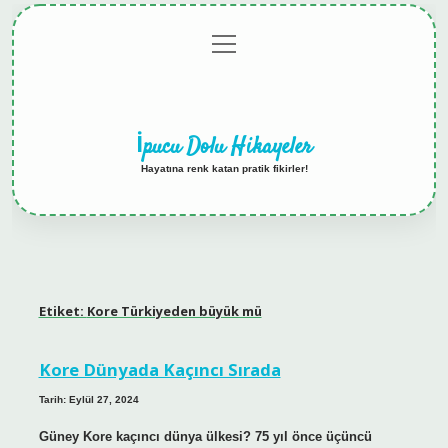
menüyü
Anasayfa
Gizlilik
Yasal
Hakkımızda
aç
Politikası
Uyarı
İpucu Dolu Hikayeler
Hayatına renk katan pratik fikirler!
Etiket:
Kore Türkiyeden büyük mü
Kore Dünyada Kaçıncı Sırada
Tarih: Eylül 27, 2024
Güney Kore kaçıncı dünya ülkesi? 75 yıl önce üçüncü