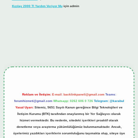
Kızılay 2000 Tl Yardım Veriyor Mu
için
admin
ş
tulipbet.online
Reklam ve İletişim:
E-mail:
backlinkpaneli@gmail.com
Teams:
forumhizmeti@gmail.com
Whatsapp: 0262 606 0 726
Telegram: @karabul
Yasal Uyarı:
Sitemiz, 5651 Sayılı Kanun gereğince Bilgi Teknolojileri ve
İletişim Kurumu (BTK) tarafından onaylanmış bir Yer Sağlayıcı olarak
hizmet vermektedir. Bu nedenle, sitedeki içerikleri proaktif olarak
denetleme veya araştırma yükümlülüğümüz bulunmamaktadır. Ancak,
üyelerimiz yazdıkları içeriklerin sorumluluğunu taşımakta olup, siteye üye