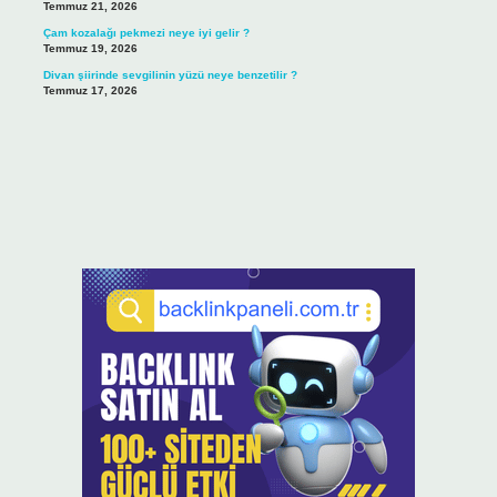
Temmuz 21, 2026
Çam kozalağı pekmezi neye iyi gelir ?
Temmuz 19, 2026
Divan şiirinde sevgilinin yüzü neye benzetilir ?
Temmuz 17, 2026