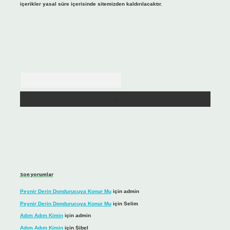
içerikler yasal süre içerisinde sitemizden kaldırılacaktır.
Arama
Son yorumlar
Peynir Derin Dondurucuya Konur Mu
için
admin
Peynir Derin Dondurucuya Konur Mu
için
Selim
Adım Adım Kimin
için
admin
Adım Adım Kimin
için
Sibel