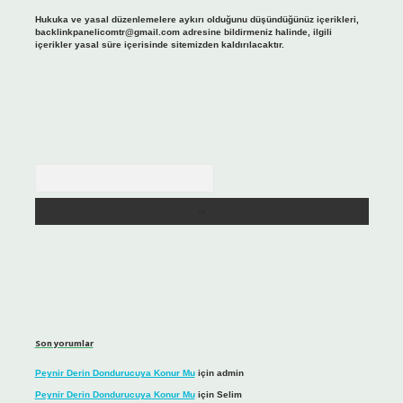
Hukuka ve yasal düzenlemelere aykırı olduğunu düşündüğünüz içerikleri,
backlinkpanelicomtr@gmail.com
adresine bildirmeniz halinde, ilgili
içerikler yasal süre içerisinde sitemizden kaldırılacaktır.
Arama
Son yorumlar
Peynir Derin Dondurucuya Konur Mu
için
admin
Peynir Derin Dondurucuya Konur Mu
için
Selim