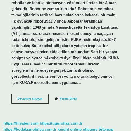
robotlar ve fabrika otomasyon çözümleri üreten bir Alman
şirketidir. Robot ne zaman kuruldu? Robotların ve robot
teknolojilerinin tarihsel bazı noktalarına bakacak olursak;
ilk oyuncak robot 1932 yılında Japonlar tarafından
yapılmıştır. 1940 yılında Massachusetts Teknoloji Enstitüsü
(MIT), insansız olarak nesneleri tespit etmeyi amaçlayan
radar teknolojisini geliştirmiştir. KUKA nedir ekşi sözlük?
edit: kuka; Bu, tropikal bölgelerde yetişen tropikal bir
ağacın meyvesinden elde edilen tohumdur. Sert bir yapıya
sahiptir ve ayrıca mikrobakteriyel özelliklere sahiptir. KUKA
uygulaması nedir? Her türlü robot tabanlı üretim
süreçlerinin neredeyse gerçek zamanlı olarak
görselleştirilmesi, izlenmesi ve tam olarak belgelenmesi
için KUKA.ProcessScreen uygulama…
Kuka
Devamını okuyun
Yorum Bırak
Ne
Zaman
Kuruldu
https://fileabur.com
https://uguroflaz.com.tr
https://kodeksmobilya.com.tr
knight online
nttgame
Sitemap