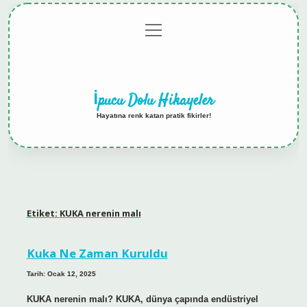
menüyü
Anasayfa
Gizlilik
Yasal
Hakkımızda
aç
Politikası
Uyarı
İpucu Dolu Hikayeler
Hayatına renk katan pratik fikirler!
Etiket:
KUKA nerenin malı
Kuka Ne Zaman Kuruldu
Tarih: Ocak 12, 2025
KUKA nerenin malı? KUKA, dünya çapında endüstriyel