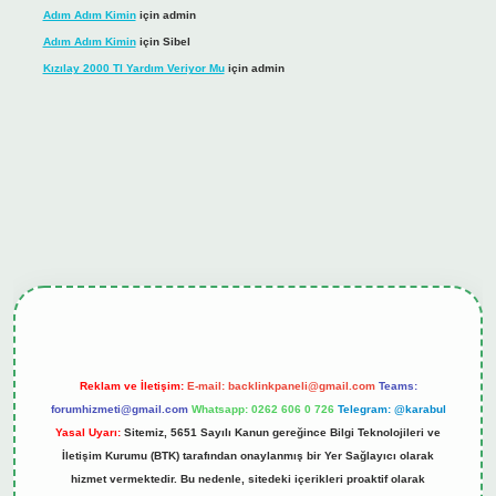
Adım Adım Kimin
için
admin
Adım Adım Kimin
için
Sibel
Kızılay 2000 Tl Yardım Veriyor Mu
için
admin
ş
tulipbet.online
Reklam ve İletişim:
E-mail:
backlinkpaneli@gmail.com
Teams:
forumhizmeti@gmail.com
Whatsapp: 0262 606 0 726
Telegram: @karabul
Yasal Uyarı:
Sitemiz, 5651 Sayılı Kanun gereğince Bilgi Teknolojileri ve
İletişim Kurumu (BTK) tarafından onaylanmış bir Yer Sağlayıcı olarak
hizmet vermektedir. Bu nedenle, sitedeki içerikleri proaktif olarak