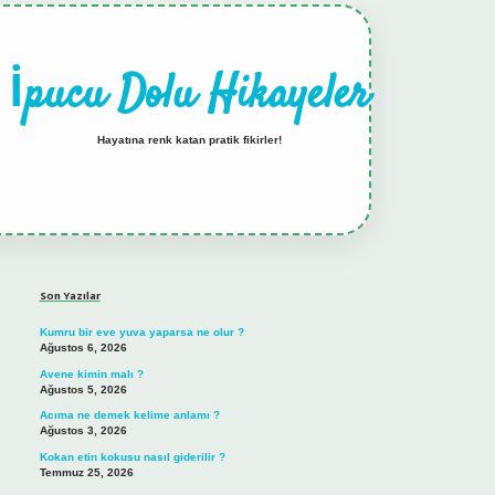
İpucu Dolu Hikayeler
Hayatına renk katan pratik fikirler!
Sidebar
hiltonbet güncel giriş
tulipbet.online
Son Yazılar
Kumru bir eve yuva yaparsa ne olur ?
Ağustos 6, 2026
Avene kimin malı ?
Ağustos 5, 2026
Acıma ne demek kelime anlamı ?
Ağustos 3, 2026
Kokan etin kokusu nasıl giderilir ?
Temmuz 25, 2026