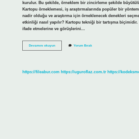
kurulur. Bu şekilde, örneklem bir zincirleme şekilde büyütülü
Kartopu örneklemesi, iş araştırmalarında popüler bir yönte
nadir olduğu ve araştırma için örneklenecek denekleri seçme
etkinliği nasıl yapılır? Kartopu tekniği bir tartışma biçimidir. K
ifade etmelerine ve görüşlerini…
Kartopu
Devamını okuyun
Yorum Bırak
Tekniği
Nedir
Nasıl
Uygulanır
https://fileabur.com
https://uguroflaz.com.tr
https://kodeksm