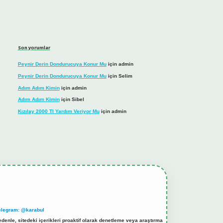
Son yorumlar
Peynir Derin Dondurucuya Konur Mu
için
admin
Peynir Derin Dondurucuya Konur Mu
için
Selim
Adım Adım Kimin
için
admin
Adım Adım Kimin
için
Sibel
Kızılay 2000 Tl Yardım Veriyor Mu
için
admin
elegram: @karabul
denle, sitedeki içerikleri proaktif olarak denetleme veya araştırma