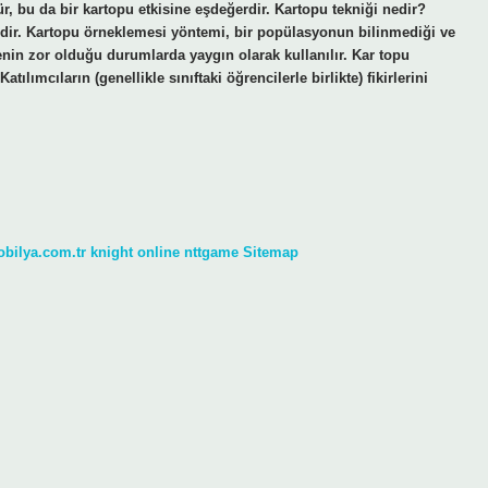
r, bu da bir kartopu etkisine eşdeğerdir. Kartopu tekniği nedir?
mdir. Kartopu örneklemesi yöntemi, bir popülasyonun bilinmediği ve
nin zor olduğu durumlarda yaygın olarak kullanılır. Kar topu
atılımcıların (genellikle sınıftaki öğrencilerle birlikte) fikirlerini
obilya.com.tr
knight online
nttgame
Sitemap