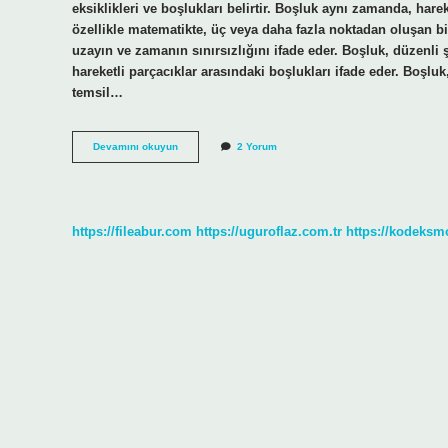
eksiklikleri ve boşlukları belirtir. Boşluk aynı zamanda, hare
özellikle matematikte, üç veya daha fazla noktadan oluşan bi
uzayın ve zamanın sınırsızlığını ifade eder. Boşluk, düzenli ş
hareketli parçacıklar arasındaki boşlukları ifade eder. Boşlu
temsil…
Boşluk
Devamını okuyun
2 Yorum
kavramı
nedir
https://fileabur.com
https://uguroflaz.com.tr
https://kodeksm