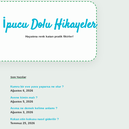
İpucu Dolu Hikayeler
Hayatına renk katan pratik fikirler!
Sidebar
hiltonbet güncel giriş
tulipbet.online
Son Yazılar
Kumru bir eve yuva yaparsa ne olur ?
Ağustos 6, 2026
Avene kimin malı ?
Ağustos 5, 2026
Acıma ne demek kelime anlamı ?
Ağustos 3, 2026
Kokan etin kokusu nasıl giderilir ?
Temmuz 25, 2026