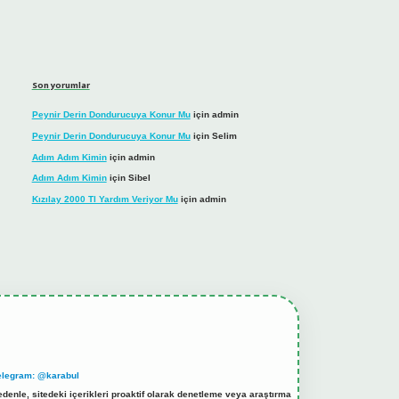
Son yorumlar
Peynir Derin Dondurucuya Konur Mu
için
admin
Peynir Derin Dondurucuya Konur Mu
için
Selim
Adım Adım Kimin
için
admin
Adım Adım Kimin
için
Sibel
Kızılay 2000 Tl Yardım Veriyor Mu
için
admin
elegram: @karabul
denle, sitedeki içerikleri proaktif olarak denetleme veya araştırma