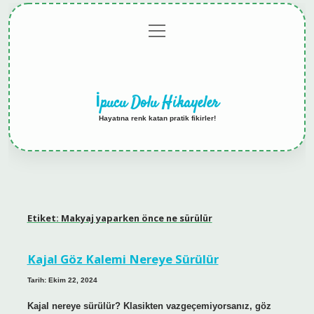
menüyü
Anasayfa
Gizlilik
Yasal
Hakkımızda
aç
Politikası
Uyarı
İpucu Dolu Hikayeler
Hayatına renk katan pratik fikirler!
Etiket:
Makyaj yaparken önce ne sürülür
Kajal Göz Kalemi Nereye Sürülür
Tarih: Ekim 22, 2024
Kajal nereye sürülür? Klasikten vazgeçemiyorsanız, göz