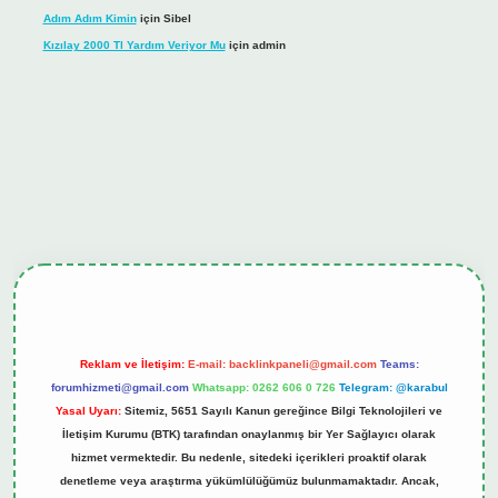
Adım Adım Kimin
için
Sibel
Kızılay 2000 Tl Yardım Veriyor Mu
için
admin
ş
tulipbet.online
Reklam ve İletişim:
E-mail:
backlinkpaneli@gmail.com
Teams:
forumhizmeti@gmail.com
Whatsapp: 0262 606 0 726
Telegram: @karabul
Yasal Uyarı:
Sitemiz, 5651 Sayılı Kanun gereğince Bilgi Teknolojileri ve
İletişim Kurumu (BTK) tarafından onaylanmış bir Yer Sağlayıcı olarak
hizmet vermektedir. Bu nedenle, sitedeki içerikleri proaktif olarak
denetleme veya araştırma yükümlülüğümüz bulunmamaktadır. Ancak,