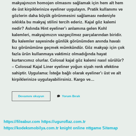
makyajınızın homojen olmasını sağlamak için hem alt hem
de üst kirpiklerinize eyeliner uygulayın. Pratik kullanımı ve
gözlerin daha büyük görünmesini sağlaması nedeniyle
sıklıkla bu makyaj stilini tercih ederiz. Kajal göz kalemi
nedir? Aslında Hint eyeliner’ı anlamına gelen Kohl
kalemleri, makyajımızın vazgeçilmez parçalarından biridir.
Bu kalemler sayesinde günlük görünümden anında havalı
kız görünümüne geçmek mümkündür. Göz makyajı için çok
fazla ürün kullanmaya vaktimiz olmadığında hayat
kurtarıcımız olurlar. Colosal kajal göz kalemi nasıl sürülür?
– Colossal Kajal Liner eyeliner yoğun siyah renk efektine
sahiptir. Uygulama: İsteğe bağlı olarak eyeliner’ı üst ve alt
kirpiklerinize uygulayabilirsiniz. Kargo ve…
Kajal
Devamını okuyun
Yorum Bırak
Göz
Kalemi
Nereye
Sürülür
https://fileabur.com
https://uguroflaz.com.tr
https://kodeksmobilya.com.tr
knight online
nttgame
Sitemap