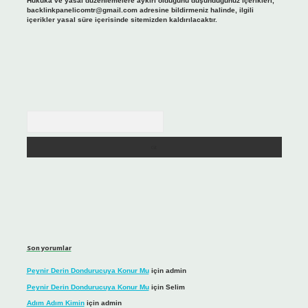
Hukuka ve yasal düzenlemelere aykırı olduğunu düşündüğünüz içerikleri,
backlinkpanelicomtr@gmail.com
adresine bildirmeniz halinde, ilgili
içerikler yasal süre içerisinde sitemizden kaldırılacaktır.
Arama
Son yorumlar
Peynir Derin Dondurucuya Konur Mu
için
admin
Peynir Derin Dondurucuya Konur Mu
için
Selim
Adım Adım Kimin
için
admin