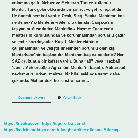
anlamına gelir. Mehter ve Mehteran Türkçe kullanılır.
Mehter, Türk geleneklerinde bir şöhret ve şöhret işaretidir.
Üç önemli sembol vardır; Ocak, Sieg, Sanka. Mehteran basi
ne demek? ѻ Mehterân-ı Alem: Saltanatın Sanjaks’ını
taşıyanlar Alemdarlar. Mehterân-z Hayme: Çadır çadır
mehters’ın kuruluşundan ve korunmasından sorumlu çadır
ve çadır hazırlayanlar. Kuş. I. Mehter ekibinin
çalışmasından ve yetiştirilmesinden sorumlu olan kişi
Mehterhâne’nin başkanıdır. Mehteran başına ne denir? Her
SAZ grubunun bir kafası vardır. Buna “ağ” veya “sazbaü
‘denir. Mehterbaüstı Agha tüm Mehter’in başıdır. Mehterbaü
nevbet vurulurken, mehteri bir hilal şeklinde yarım daire
şeklinde. Mehter’deki her enstrümanın…
Mehteran
Devamını okuyun
Yorum Bırak
Ne
Demek
Tdk
https://fileabur.com
https://uguroflaz.com.tr
https://kodeksmobilya.com.tr
knight online
nttgame
Sitemap