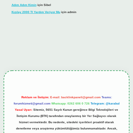
Adım Adım Kimin
için
Sibel
Kızılay 2000 Tl Yardım Veriyor Mu
için
admin
l giriş
tulipbet.online
Reklam ve İletişim:
E-mail:
backlinkpaneli@gmail.com
Teams:
forumhizmeti@gmail.com
Whatsapp: 0262 606 0 726
Telegram: @karabul
Yasal Uyarı:
Sitemiz, 5651 Sayılı Kanun gereğince Bilgi Teknolojileri ve
İletişim Kurumu (BTK) tarafından onaylanmış bir Yer Sağlayıcı olarak
hizmet vermektedir. Bu nedenle, sitedeki içerikleri proaktif olarak
denetleme veya araştırma yükümlülüğümüz bulunmamaktadır. Ancak,