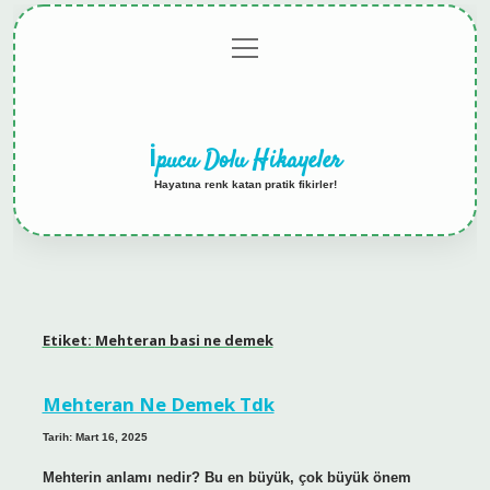
menüyü
Anasayfa
Gizlilik
Yasal
Hakkımızda
aç
Politikası
Uyarı
İpucu Dolu Hikayeler
Hayatına renk katan pratik fikirler!
Etiket:
Mehteran basi ne demek
Mehteran Ne Demek Tdk
Tarih: Mart 16, 2025
Mehterin anlamı nedir? Bu en büyük, çok büyük önem