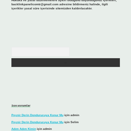
Hukuka ve yasal düzenlemelere aykırı olduğunu düşündüğünüz içerikleri,
backlinkpanelicomtr@gmail.com
adresine bildirmeniz halinde, ilgili
içerikler yasal süre içerisinde sitemizden kaldırılacaktır.
Arama
Son yorumlar
Peynir Derin Dondurucuya Konur Mu
için
admin
Peynir Derin Dondurucuya Konur Mu
için
Selim
Adım Adım Kimin
için
admin