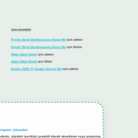
Son yorumlar
Peynir Derin Dondurucuya Konur Mu
için
admin
Peynir Derin Dondurucuya Konur Mu
için
Selim
Adım Adım Kimin
için
admin
Adım Adım Kimin
için
Sibel
Kızılay 2000 Tl Yardım Veriyor Mu
için
admin
elegram: @karabul
denle, sitedeki içerikleri proaktif olarak denetleme veya araştırma