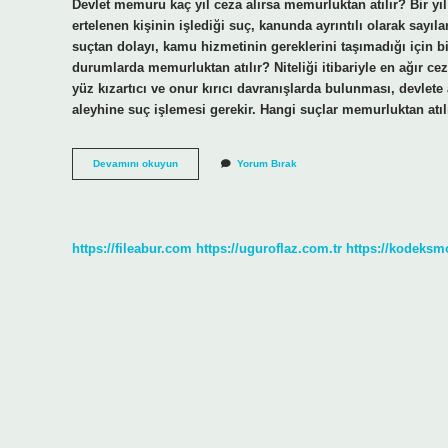
Devlet memuru kaç yıl ceza alırsa memurluktan atılır? Bir yıl
ertelenen kişinin işlediği suç, kanunda ayrıntılı olarak sayıl
suçtan dolayı, kamu hizmetinin gereklerini taşımadığı için b
durumlarda memurluktan atılır? Niteliği itibariyle en ağır c
yüz kızartıcı ve onur kırıcı davranışlarda bulunması, devlete a
aleyhine suç işlemesi gerekir. Hangi suçlar memurluktan at
Devlet
Devamını okuyun
Yorum Bırak
Memuru
Ne
Kadar
Ceza
Alırsa
https://fileabur.com
https://uguroflaz.com.tr
https://kodeksm
Memurluktan
Atılır