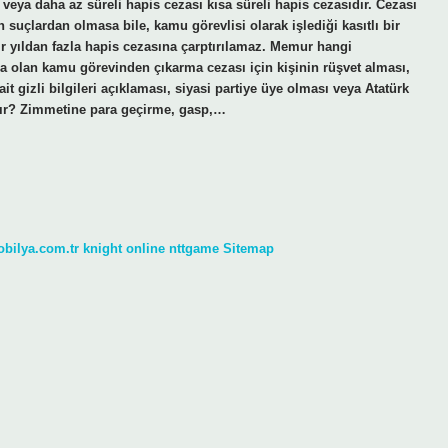
 veya daha az süreli hapis cezası kısa süreli hapis cezasıdır. Cezası
an suçlardan olmasa bile, kamu görevlisi olarak işlediği kasıtlı bir
ir yıldan fazla hapis cezasına çarptırılamaz. Memur hangi
eza olan kamu görevinden çıkarma cezası için kişinin rüşvet alması,
it gizli bilgileri açıklaması, siyasi partiye üye olması veya Atatürk
ılır? Zimmetine para geçirme, gasp,…
obilya.com.tr
knight online
nttgame
Sitemap