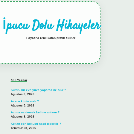
İpucu Dolu Hikayeler
Hayatına renk katan pratik fikirler!
Sidebar
hiltonbet güncel gir
Son Yazılar
Kumru bir eve yuva yaparsa ne olur ?
Ağustos 6, 2026
Avene kimin malı ?
Ağustos 5, 2026
Acıma ne demek kelime anlamı ?
Ağustos 3, 2026
Kokan etin kokusu nasıl giderilir ?
Temmuz 25, 2026