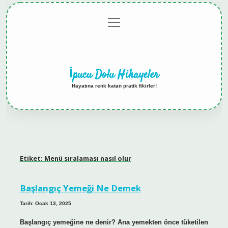
menüyü
Anasayfa
Gizlilik
Yasal
Hakkımızda
aç
Politikası
Uyarı
İpucu Dolu Hikayeler
Hayatına renk katan pratik fikirler!
Etiket:
Menü sıralaması nasıl olur
Başlangıç Yemeği Ne Demek
Tarih: Ocak 13, 2025
Başlangıç yemeğine ne denir? Ana yemekten önce tüketilen