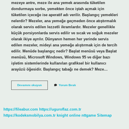
mezeye antre, meze ile ana yemek arasında tüketilen
dondurmaya sorbe, yemekten önce iştah açmak için
tüketilen içeceğe ise aperatif adı verilir. Başlangıç yemekleri
nelerdir? Mezeler, ana yemeğe geçmeden önce atıştırmalık
olarak servis edilen lezzetli ikramlardır. Mezeler genellikle
küçük porsiyonlarda servis edilir ve sıcak ve soğuk mezeler
olarak ikiye ayrılır. Dünyanın hemen her yerinde servis
edilen mezeler, mideyi ana yemeğe alıştırmak için de tercih
edilir. Menüde başlangıç nedir? Başlat menüsü veya Başlat
menüsü, Microsoft Windows, Windows 95 ve diğer bazı
işletim sistemlerinde kullanılan grafiksel bir kullanıcı
arayüzü öğesidir. Başlangıç tabağı ne demek? Meze…
Başlangıç
Devamını okuyun
Yorum Bırak
Yemeği
Ne
Demek
https://fileabur.com
https://uguroflaz.com.tr
https://kodeksmobilya.com.tr
knight online
nttgame
Sitemap