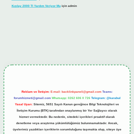
Kızılay 2000 Tl Yardım Veriyor Mu
için
admin
hiltonbet güncel giriş
tulipbet.online
Reklam ve İletişim:
E-mail:
backlinkpaneli@gmail.com
Teams:
forumhizmeti@gmail.com
Whatsapp: 0262 606 0 726
Telegram: @karabul
Yasal Uyarı:
Sitemiz, 5651 Sayılı Kanun gereğince Bilgi Teknolojileri ve
İletişim Kurumu (BTK) tarafından onaylanmış bir Yer Sağlayıcı olarak
hizmet vermektedir. Bu nedenle, sitedeki içerikleri proaktif olarak
denetleme veya araştırma yükümlülüğümüz bulunmamaktadır. Ancak,
üyelerimiz yazdıkları içeriklerin sorumluluğunu taşımakta olup, siteye üye