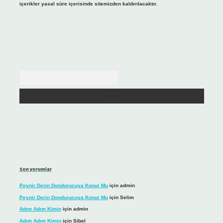
içerikler yasal süre içerisinde sitemizden kaldırılacaktır.
Arama
Son yorumlar
Peynir Derin Dondurucuya Konur Mu
için
admin
Peynir Derin Dondurucuya Konur Mu
için
Selim
Adım Adım Kimin
için
admin
Adım Adım Kimin
için
Sibel