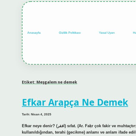
Anasayfa
Gizlilik Politikası
Yasal Uyarı
H
Etiket:
Meşgalem ne demek
Efkar Arapça Ne Demek
Tarih: Nisan 4, 2025
Efkar neye denir? (ﺍﻓﻘﺮ) sıfat. (Ar. Faḳr çok fakir ve muhtaçtır: “Efkar-ı Fukarâ”. Fe ne demek Arapça? “Fe” ayette “Fe” anlamında
kullanıldığından, terahi (gecikme) anlamı ve anlam ifade edi