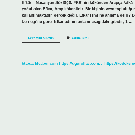
Efkâr – Nuşanyan Sözlüğü. FKR’nin kökünden Arapça ˀafkār أفكار “Fikirler, Düşünceler .. Efkar me ne demek? Fikir kelimesini
çoğul olan Efkar, Arap kökenlidir. Bir kişinin veya toplulu
kullanılmaktadır, gerçek değil. Efkar ismi ne anlama gelir? B
Derneği’ne göre, Efkar adının anlamı aşağıdaki gibidir; 1.…
Efkar
Devamını okuyun
Yorum Bırak
Arapça
Ne
Demek
https://fileabur.com
https://uguroflaz.com.tr
https://kodeksm