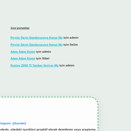
Son yorumlar
Peynir Derin Dondurucuya Konur Mu
için
admin
Peynir Derin Dondurucuya Konur Mu
için
Selim
Adım Adım Kimin
için
admin
Adım Adım Kimin
için
Sibel
Kızılay 2000 Tl Yardım Veriyor Mu
için
admin
elegram: @karabul
denle, sitedeki içerikleri proaktif olarak denetleme veya araştırma