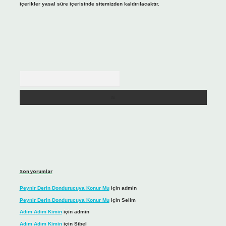
içerikler yasal süre içerisinde sitemizden kaldırılacaktır.
Arama
Son yorumlar
Peynir Derin Dondurucuya Konur Mu
için
admin
Peynir Derin Dondurucuya Konur Mu
için
Selim
Adım Adım Kimin
için
admin
Adım Adım Kimin
için
Sibel