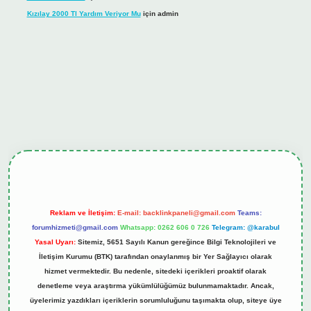
Kızılay 2000 Tl Yardım Veriyor Mu
için
admin
iş
tulipbet.online
Reklam ve İletişim:
E-mail:
backlinkpaneli@gmail.com
Teams:
forumhizmeti@gmail.com
Whatsapp: 0262 606 0 726
Telegram: @karabul
Yasal Uyarı:
Sitemiz, 5651 Sayılı Kanun gereğince Bilgi Teknolojileri ve
İletişim Kurumu (BTK) tarafından onaylanmış bir Yer Sağlayıcı olarak
hizmet vermektedir. Bu nedenle, sitedeki içerikleri proaktif olarak
denetleme veya araştırma yükümlülüğümüz bulunmamaktadır. Ancak,
üyelerimiz yazdıkları içeriklerin sorumluluğunu taşımakta olup, siteye üye