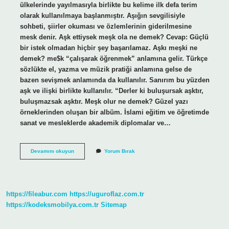
ülkelerinde yayılmasıyla birlikte bu kelime ilk defa terim
olarak kullanılmaya başlanmıştır. Aşığın sevgilisiyle
sohbeti, şiirler okuması ve özlemlerinin giderilmesine
mesk denir. Aşk ettiysek meşk ola ne demek? Cevap: Güçlü
bir istek olmadan hiçbir şey başarılamaz. Aşkı meşki ne
demek? me$k “çalışarak öğrenmek” anlamına gelir. Türkçe
sözlükte el, yazma ve müzik pratiği anlamına gelse de
bazen sevişmek anlamında da kullanılır. Sanırım bu yüzden
aşk ve ilişki birlikte kullanılır. “Derler ki buluşursak aşktır,
buluşmazsak aşktır. Meşk olur ne demek? Güzel yazı
örneklerinden oluşan bir albüm. İslami eğitim ve öğretimde
sanat ve mesleklerde akademik diplomalar ve…
Aşk
Devamını okuyun
Yorum Bırak
Meşk
Meşk
Nedir
https://fileabur.com
https://uguroflaz.com.tr
https://kodeksmobilya.com.tr
Sitemap