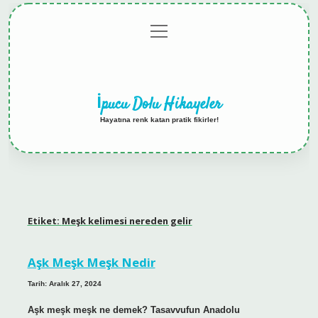
menüyü
Anasayfa
Gizlilik
Yasal
Hakkımızda
aç
Politikası
Uyarı
İpucu Dolu Hikayeler
Hayatına renk katan pratik fikirler!
Etiket:
Meşk kelimesi nereden gelir
Aşk Meşk Meşk Nedir
Tarih: Aralık 27, 2024
Aşk meşk meşk ne demek? Tasavvufun Anadolu