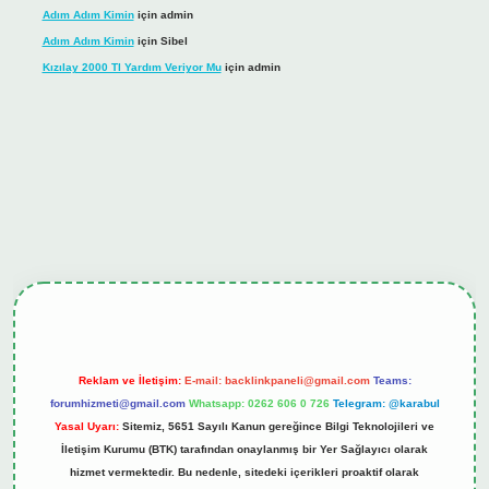
Adım Adım Kimin
için
admin
Adım Adım Kimin
için
Sibel
Kızılay 2000 Tl Yardım Veriyor Mu
için
admin
line
Reklam ve İletişim:
E-mail:
backlinkpaneli@gmail.com
Teams:
forumhizmeti@gmail.com
Whatsapp: 0262 606 0 726
Telegram: @karabul
Yasal Uyarı:
Sitemiz, 5651 Sayılı Kanun gereğince Bilgi Teknolojileri ve
İletişim Kurumu (BTK) tarafından onaylanmış bir Yer Sağlayıcı olarak
hizmet vermektedir. Bu nedenle, sitedeki içerikleri proaktif olarak