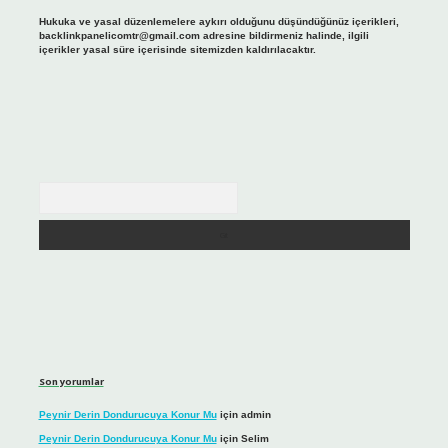
Hukuka ve yasal düzenlemelere aykırı olduğunu düşündüğünüz içerikleri,
backlinkpanelicomtr@gmail.com
adresine bildirmeniz halinde, ilgili
içerikler yasal süre içerisinde sitemizden kaldırılacaktır.
Arama
Son yorumlar
Peynir Derin Dondurucuya Konur Mu
için
admin
Peynir Derin Dondurucuya Konur Mu
için
Selim