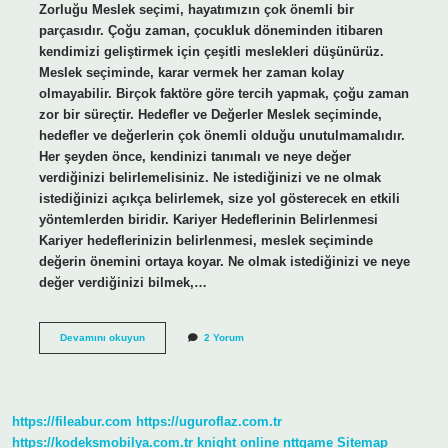
Zorluğu Meslek seçimi, hayatımızın çok önemli bir
parçasıdır. Çoğu zaman, çocukluk döneminden itibaren
kendimizi geliştirmek için çeşitli meslekleri düşünürüz.
Meslek seçiminde, karar vermek her zaman kolay
olmayabilir. Birçok faktöre göre tercih yapmak, çoğu zaman
zor bir süreçtir. Hedefler ve Değerler Meslek seçiminde,
hedefler ve değerlerin çok önemli olduğu unutulmamalıdır.
Her şeyden önce, kendinizi tanımalı ve neye değer
verdiğinizi belirlemelisiniz. Ne istediğinizi ve ne olmak
istediğinizi açıkça belirlemek, size yol gösterecek en etkili
yöntemlerden biridir. Kariyer Hedeflerinin Belirlenmesi
Kariyer hedeflerinizin belirlenmesi, meslek seçiminde
değerin önemini ortaya koyar. Ne olmak istediğinizi ve neye
değer verdiğinizi bilmek,…
Meslek
Devamını okuyun
2 Yorum
seçiminde
değer
nedir
https://fileabur.com
https://uguroflaz.com.tr
https://kodeksmobilya.com.tr
knight online
nttgame
Sitemap