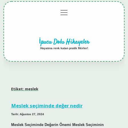
menüyü
Anasayfa
Gizlilik
Yasal
Hakkımızda
aç
Politikası
Uyarı
İpucu Dolu Hikayeler
Hayatına renk katan pratik fikirler!
Etiket:
meslek
Meslek seçiminde değer nedir
Tarih: Ağustos 27, 2024
Meslek Seçiminde Değerin Önemi Meslek Seçiminin