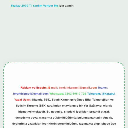
Kızılay 2000 Tl Yardım Veriyor Mu
için
admin
hiltonbet güncel giriş
tulipbet.online
Reklam ve İletişim:
E-mail:
backlinkpaneli@gmail.com
Teams:
forumhizmeti@gmail.com
Whatsapp: 0262 606 0 726
Telegram: @karabul
Yasal Uyarı:
Sitemiz, 5651 Sayılı Kanun gereğince Bilgi Teknolojileri ve
İletişim Kurumu (BTK) tarafından onaylanmış bir Yer Sağlayıcı olarak
hizmet vermektedir. Bu nedenle, sitedeki içerikleri proaktif olarak
denetleme veya araştırma yükümlülüğümüz bulunmamaktadır. Ancak,
üyelerimiz yazdıkları içeriklerin sorumluluğunu taşımakta olup, siteye üye