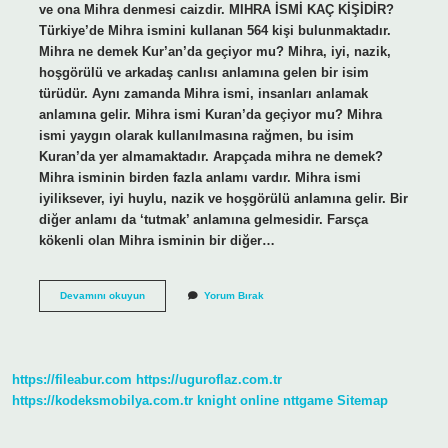
ve ona Mihra denmesi caizdir. MIHRA İSMİ KAÇ KİŞİDİR?
Türkiye’de Mihra ismini kullanan 564 kişi bulunmaktadır.
Mihra ne demek Kur’an’da geçiyor mu? Mihra, iyi, nazik,
hoşgörülü ve arkadaş canlısı anlamına gelen bir isim
türüdür. Aynı zamanda Mihra ismi, insanları anlamak
anlamına gelir. Mihra ismi Kuran’da geçiyor mu? Mihra
ismi yaygın olarak kullanılmasına rağmen, bu isim
Kuran’da yer almamaktadır. Arapçada mihra ne demek?
Mihra isminin birden fazla anlamı vardır. Mihra ismi
iyiliksever, iyi huylu, nazik ve hoşgörülü anlamına gelir. Bir
diğer anlamı da ‘tutmak’ anlamına gelmesidir. Farsça
kökenli olan Mihra isminin bir diğer…
Mihra
Devamını okuyun
Yorum Bırak
Ismi
Dinimizce
Uygun
Mu
https://fileabur.com
https://uguroflaz.com.tr
https://kodeksmobilya.com.tr
knight online
nttgame
Sitemap