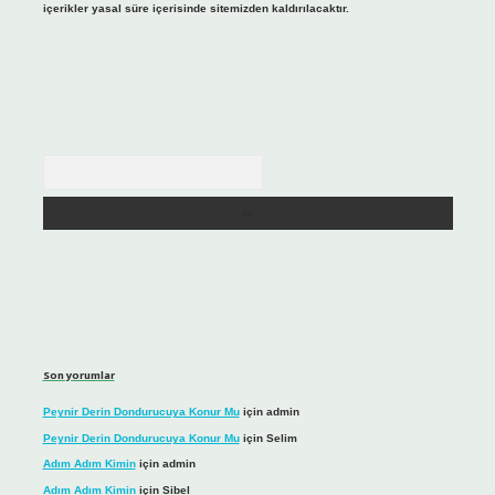
içerikler yasal süre içerisinde sitemizden kaldırılacaktır.
Arama
Son yorumlar
Peynir Derin Dondurucuya Konur Mu
için
admin
Peynir Derin Dondurucuya Konur Mu
için
Selim
Adım Adım Kimin
için
admin
Adım Adım Kimin
için
Sibel