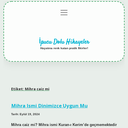
menüyü
Anasayfa
Gizlilik
Yasal
Hakkımızda
aç
Politikası
Uyarı
İpucu Dolu Hikayeler
Hayatına renk katan pratik fikirler!
Etiket:
Mihra caiz mi
Mihra Ismi Dinimizce Uygun Mu
Tarih: Eylül 19, 2024
Mihra caiz mi? Mihra ismi Kuran-ı Kerim’de geçmemektedir