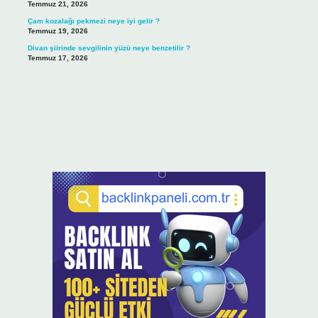
Temmuz 21, 2026
Çam kozalağı pekmezi neye iyi gelir ?
Temmuz 19, 2026
Divan şiirinde sevgilinin yüzü neye benzetilir ?
Temmuz 17, 2026