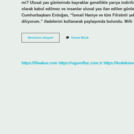
mi? Ulusal yas günlerinde bayraklar genellikle yarıya indirilir 
olarak kabul edilmez ve insanlar ulusal yas ilan edilen günle
Cumhurbaşkanı Erdoğan, “İsmail Haniye ve tüm Filistinli şehit
diliyorum.” ifadelerini kullanarak paylaşımda bulundu. Milli
Milli
Devamını okuyun
Yorum Bırak
Yasta
Bankalar
Açık
Mı
https://fileabur.com
https://uguroflaz.com.tr
https://kodeksm