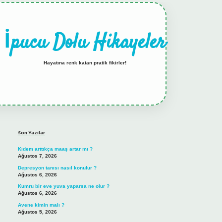
İpucu Dolu Hikayeler
Hayatına renk katan pratik fikirler!
Sidebar
hiltonbet güncel giriş
tulipbet.onlin
Son Yazılar
Kıdem arttıkça maaş artar mı ?
Ağustos 7, 2026
Depresyon tanısı nasıl konulur ?
Ağustos 6, 2026
Kumru bir eve yuva yaparsa ne olur ?
Ağustos 6, 2026
Avene kimin malı ?
Ağustos 5, 2026