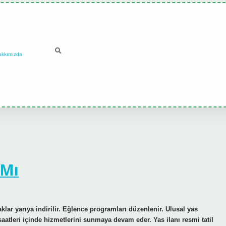
akkımızda
 Mı
lar yarıya indirilir. Eğlence programları düzenlenir. Ulusal yas
saatleri içinde hizmetlerini sunmaya devam eder. Yas ilanı resmi tatil