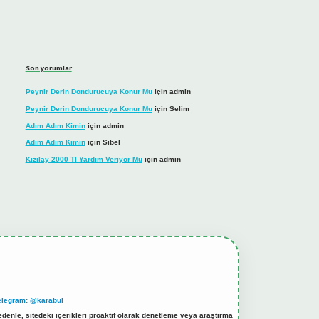
Son yorumlar
Peynir Derin Dondurucuya Konur Mu
için
admin
Peynir Derin Dondurucuya Konur Mu
için
Selim
Adım Adım Kimin
için
admin
Adım Adım Kimin
için
Sibel
Kızılay 2000 Tl Yardım Veriyor Mu
için
admin
elegram: @karabul
denle, sitedeki içerikleri proaktif olarak denetleme veya araştırma