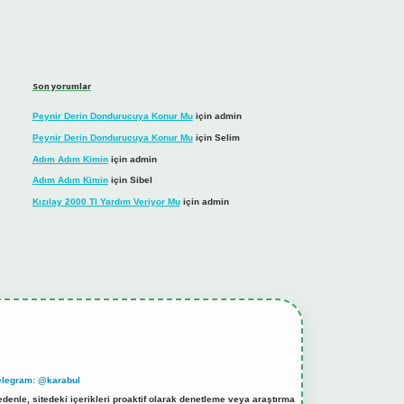
Son yorumlar
Peynir Derin Dondurucuya Konur Mu
için
admin
Peynir Derin Dondurucuya Konur Mu
için
Selim
Adım Adım Kimin
için
admin
Adım Adım Kimin
için
Sibel
Kızılay 2000 Tl Yardım Veriyor Mu
için
admin
elegram: @karabul
denle, sitedeki içerikleri proaktif olarak denetleme veya araştırma