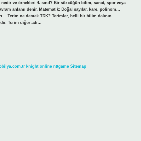
nedir ve örnekleri 4. sınıf? Bir sözcüğün bilim, sanat, spor veya
avram anlamı denir. Matematik: Doğal sayılar, kare, polinom…
ı… Terim ne demek TDK? Terimler, belli bir bilim dalının
rdir. Terim diğer adı…
obilya.com.tr
knight online
nttgame
Sitemap