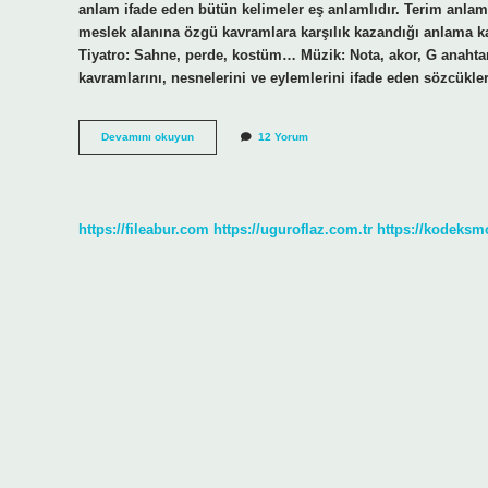
anlam ifade eden bütün kelimeler eş anlamlıdır. Terim anlam 
meslek alanına özgü kavramlara karşılık kazandığı anlama k
Tiyatro: Sahne, perde, kostüm… Müzik: Nota, akor, G anahtar
kavramlarını, nesnelerini ve eylemlerini ifade eden sözcükle
Terim
Devamını okuyun
12 Yorum
Anlamın
Diğer
Adı
Nedir
https://fileabur.com
https://uguroflaz.com.tr
https://kodeksm