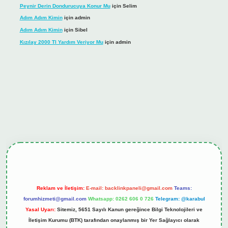
Peynir Derin Dondurucuya Konur Mu
için
Selim
Adım Adım Kimin
için
admin
Adım Adım Kimin
için
Sibel
Kızılay 2000 Tl Yardım Veriyor Mu
için
admin
nline
Reklam ve İletişim:
E-mail:
backlinkpaneli@gmail.com
Teams:
forumhizmeti@gmail.com
Whatsapp: 0262 606 0 726
Telegram: @karabul
Yasal Uyarı:
Sitemiz, 5651 Sayılı Kanun gereğince Bilgi Teknolojileri ve
İletişim Kurumu (BTK) tarafından onaylanmış bir Yer Sağlayıcı olarak