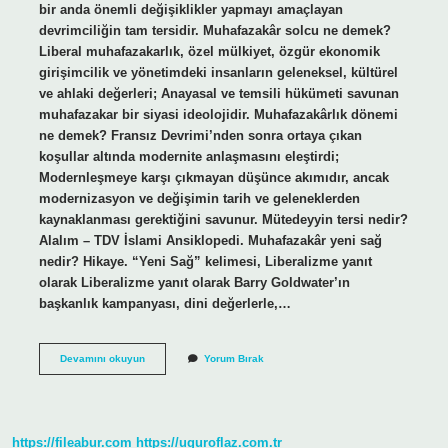
bir anda önemli değişiklikler yapmayı amaçlayan
devrimciliğin tam tersidir. Muhafazakâr solcu ne demek?
Liberal muhafazakarlık, özel mülkiyet, özgür ekonomik
girişimcilik ve yönetimdeki insanların geleneksel, kültürel
ve ahlaki değerleri; Anayasal ve temsili hükümeti savunan
muhafazakar bir siyasi ideolojidir. Muhafazakârlık dönemi
ne demek? Fransız Devrimi’nden sonra ortaya çıkan
koşullar altında modernite anlaşmasını eleştirdi;
Modernleşmeye karşı çıkmayan düşünce akımıdır, ancak
modernizasyon ve değişimin tarih ve geleneklerden
kaynaklanması gerektiğini savunur. Mütedeyyin tersi nedir?
Alalım – TDV İslami Ansiklopedi. Muhafazakâr yeni sağ
nedir? Hikaye. “Yeni Sağ” kelimesi, Liberalizme yanıt
olarak Liberalizme yanıt olarak Barry Goldwater’ın
başkanlık kampanyası, dini değerlerle,…
Muhafazakâr
Devamını okuyun
Yorum Bırak
Karşıtı
Nedir
https://fileabur.com
https://uguroflaz.com.tr