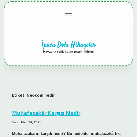
menüyü
Anasayfa
Gizlilik
Yasal
Hakkımızda
aç
Politikası
Uyarı
İpucu Dolu Hikayeler
Hayatına renk katan pratik fikirler!
Etiket:
Neocom nedir
Muhafazakâr Karşıtı Nedir
Tarih: Mart 24, 2025
Muhafazakarın karşıtı nedir? Bu nedenle, muhafazakârlık,