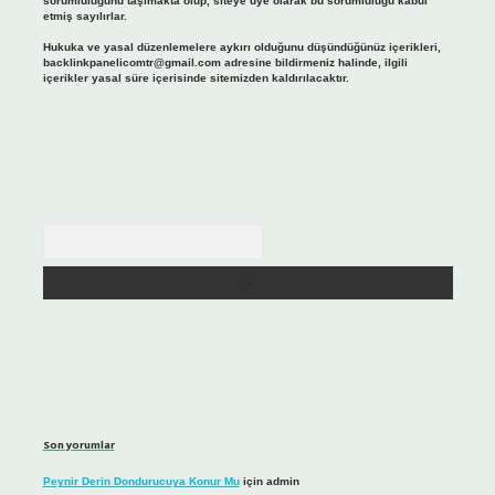
sorumluluğunu taşımakta olup, siteye üye olarak bu sorumluluğu kabul
etmiş sayılırlar.
Hukuka ve yasal düzenlemelere aykırı olduğunu düşündüğünüz içerikleri,
backlinkpanelicomtr@gmail.com
adresine bildirmeniz halinde, ilgili
içerikler yasal süre içerisinde sitemizden kaldırılacaktır.
Arama
Son yorumlar
Peynir Derin Dondurucuya Konur Mu
için
admin