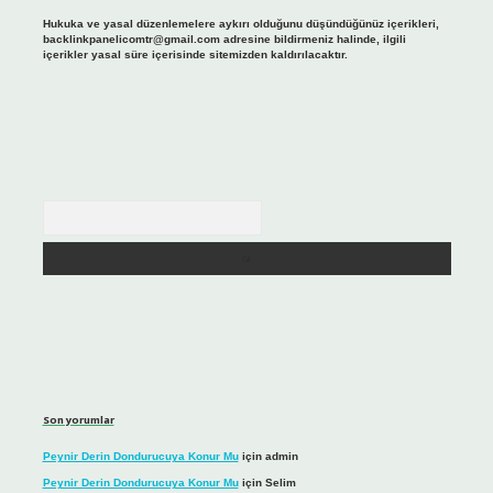
Hukuka ve yasal düzenlemelere aykırı olduğunu düşündüğünüz içerikleri,
backlinkpanelicomtr@gmail.com
adresine bildirmeniz halinde, ilgili
içerikler yasal süre içerisinde sitemizden kaldırılacaktır.
Arama
Son yorumlar
Peynir Derin Dondurucuya Konur Mu
için
admin
Peynir Derin Dondurucuya Konur Mu
için
Selim