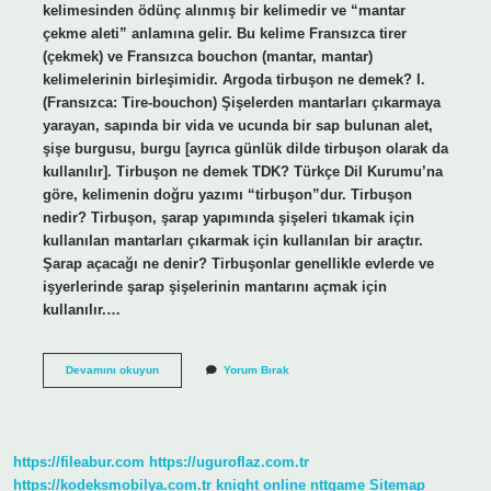
kelimesinden ödünç alınmış bir kelimedir ve “mantar
çekme aleti” anlamına gelir. Bu kelime Fransızca tirer
(çekmek) ve Fransızca bouchon (mantar, mantar)
kelimelerinin birleşimidir. Argoda tirbuşon ne demek? I.
(Fransızca: Tire-bouchon) Şişelerden mantarları çıkarmaya
yarayan, sapında bir vida ve ucunda bir sap bulunan alet,
şişe burgusu, burgu [ayrıca günlük dilde tirbuşon olarak da
kullanılır]. Tirbuşon ne demek TDK? Türkçe Dil Kurumu’na
göre, kelimenin doğru yazımı “tirbuşon”dur. Tirbuşon
nedir? Tirbuşon, şarap yapımında şişeleri tıkamak için
kullanılan mantarları çıkarmak için kullanılan bir araçtır.
Şarap açacağı ne denir? Tirbuşonlar genellikle evlerde ve
işyerlerinde şarap şişelerinin mantarını açmak için
kullanılır.…
Tirbuşon
Devamını okuyun
Yorum Bırak
Adı
Nereden
Gelir
https://fileabur.com
https://uguroflaz.com.tr
https://kodeksmobilya.com.tr
knight online
nttgame
Sitemap