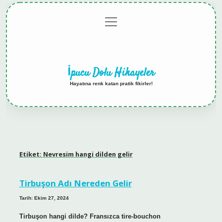
menüyü
Anasayfa
Gizlilik
Yasal
Hakkımızda
aç
Politikası
Uyarı
İpucu Dolu Hikayeler
Hayatına renk katan pratik fikirler!
Etiket:
Nevresim hangi dilden gelir
Tirbuşon Adı Nereden Gelir
Tarih: Ekim 27, 2024
Tirbuşon hangi dilde? Fransızca tire-bouchon