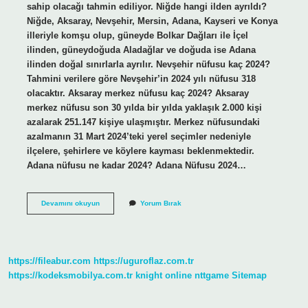
sahip olacağı tahmin ediliyor. Niğde hangi ilden ayrıldı?
Niğde, Aksaray, Nevşehir, Mersin, Adana, Kayseri ve Konya
illeriyle komşu olup, güneyde Bolkar Dağları ile İçel
ilinden, güneydoğuda Aladağlar ve doğuda ise Adana
ilinden doğal sınırlarla ayrılır. Nevşehir nüfusu kaç 2024?
Tahmini verilere göre Nevşehir’in 2024 yılı nüfusu 318
olacaktır. Aksaray merkez nüfusu kaç 2024? Aksaray
merkez nüfusu son 30 yılda bir yılda yaklaşık 2.000 kişi
azalarak 251.147 kişiye ulaşmıştır. Merkez nüfusundaki
azalmanın 31 Mart 2024’teki yerel seçimler nedeniyle
ilçelere, şehirlere ve köylere kayması beklenmektedir.
Adana nüfusu ne kadar 2024? Adana Nüfusu 2024…
Niğde
Devamını okuyun
Yorum Bırak
Nüfusu
Ne
Kadar
https://fileabur.com
https://uguroflaz.com.tr
https://kodeksmobilya.com.tr
knight online
nttgame
Sitemap