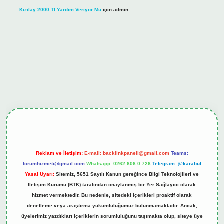
Kızılay 2000 Tl Yardım Veriyor Mu
için
admin
iş
tulipbet.online
Reklam ve İletişim:
E-mail:
backlinkpaneli@gmail.com
Teams:
forumhizmeti@gmail.com
Whatsapp: 0262 606 0 726
Telegram: @karabul
Yasal Uyarı:
Sitemiz, 5651 Sayılı Kanun gereğince Bilgi Teknolojileri ve
İletişim Kurumu (BTK) tarafından onaylanmış bir Yer Sağlayıcı olarak
hizmet vermektedir. Bu nedenle, sitedeki içerikleri proaktif olarak
denetleme veya araştırma yükümlülüğümüz bulunmamaktadır. Ancak,
üyelerimiz yazdıkları içeriklerin sorumluluğunu taşımakta olup, siteye üye