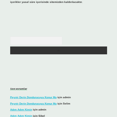
içerikler yasal süre içerisinde sitemizden kaldırılacaktır.
Arama
Son yorumlar
Peynir Derin Dondurucuya Konur Mu
için
admin
Peynir Derin Dondurucuya Konur Mu
için
Selim
Adım Adım Kimin
için
admin
Adım Adım Kimin
için
Sibel