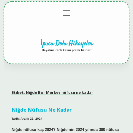
menüyü
Anasayfa
Gizlilik
Yasal
Hakkımızda
aç
Politikası
Uyarı
İpucu Dolu Hikayeler
Hayatına renk katan pratik fikirler!
Etiket:
Niğde Bor Merkez nüfusu ne kadar
Niğde Nüfusu Ne Kadar
Tarih: Aralık 25, 2024
Niğde nüfusu kaç 2024? Niğde’nin 2024 yılında 380 nüfusa