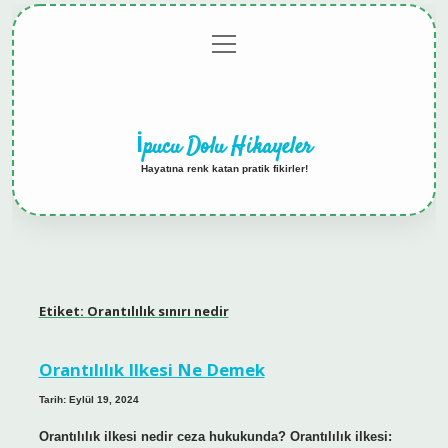
menüyü
Anasayfa
Gizlilik
Yasal
Hakkımızda
aç
Politikası
Uyarı
İpucu Dolu Hikayeler
Hayatına renk katan pratik fikirler!
Etiket:
Orantılılık sınırı nedir
Orantılılık Ilkesi Ne Demek
Tarih: Eylül 19, 2024
Orantılılık ilkesi nedir ceza hukukunda? Orantılılık ilkesi: