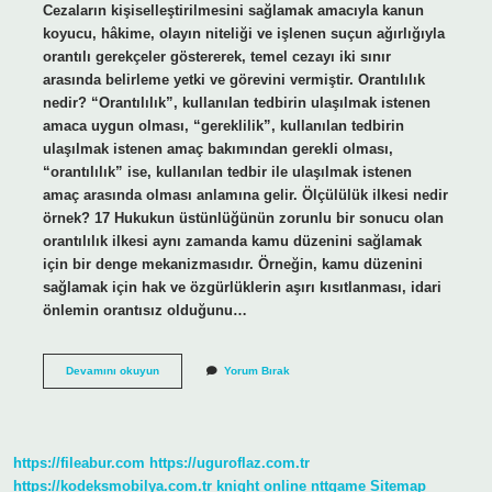
Cezaların kişiselleştirilmesini sağlamak amacıyla kanun
koyucu, hâkime, olayın niteliği ve işlenen suçun ağırlığıyla
orantılı gerekçeler göstererek, temel cezayı iki sınır
arasında belirleme yetki ve görevini vermiştir. Orantılılık
nedir? “Orantılılık”, kullanılan tedbirin ulaşılmak istenen
amaca uygun olması, “gereklilik”, kullanılan tedbirin
ulaşılmak istenen amaç bakımından gerekli olması,
“orantılılık” ise, kullanılan tedbir ile ulaşılmak istenen
amaç arasında olması anlamına gelir. Ölçülülük ilkesi nedir
örnek? 17 Hukukun üstünlüğünün zorunlu bir sonucu olan
orantılılık ilkesi aynı zamanda kamu düzenini sağlamak
için bir denge mekanizmasıdır. Örneğin, kamu düzenini
sağlamak için hak ve özgürlüklerin aşırı kısıtlanması, idari
önlemin orantısız olduğunu…
Orantılılık
Devamını okuyun
Yorum Bırak
Ilkesi
Ne
Demek
https://fileabur.com
https://uguroflaz.com.tr
https://kodeksmobilya.com.tr
knight online
nttgame
Sitemap