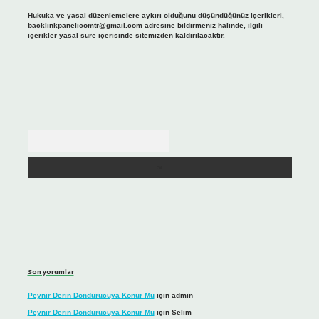
Hukuka ve yasal düzenlemelere aykırı olduğunu düşündüğünüz içerikleri,
backlinkpanelicomtr@gmail.com
adresine bildirmeniz halinde, ilgili
içerikler yasal süre içerisinde sitemizden kaldırılacaktır.
Arama
Son yorumlar
Peynir Derin Dondurucuya Konur Mu
için
admin
Peynir Derin Dondurucuya Konur Mu
için
Selim