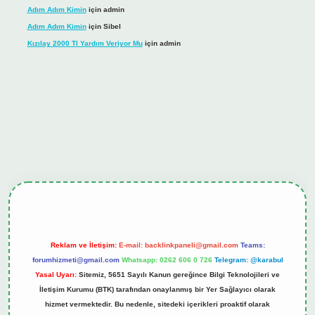
Adım Adım Kimin
için
admin
Adım Adım Kimin
için
Sibel
Kızılay 2000 Tl Yardım Veriyor Mu
için
admin
ş
tulipbet.online
Reklam ve İletişim:
E-mail:
backlinkpaneli@gmail.com
Teams:
forumhizmeti@gmail.com
Whatsapp: 0262 606 0 726
Telegram: @karabul
Yasal Uyarı:
Sitemiz, 5651 Sayılı Kanun gereğince Bilgi Teknolojileri ve
İletişim Kurumu (BTK) tarafından onaylanmış bir Yer Sağlayıcı olarak
hizmet vermektedir. Bu nedenle, sitedeki içerikleri proaktif olarak