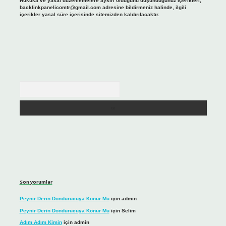
Hukuka ve yasal düzenlemelere aykırı olduğunu düşündüğünüz içerikleri,
backlinkpanelicomtr@gmail.com
adresine bildirmeniz halinde, ilgili
içerikler yasal süre içerisinde sitemizden kaldırılacaktır.
Arama
Son yorumlar
Peynir Derin Dondurucuya Konur Mu
için
admin
Peynir Derin Dondurucuya Konur Mu
için
Selim
Adım Adım Kimin
için
admin