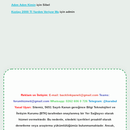
Adım Adım Kimin
için
Sibel
Kızılay 2000 Tl Yardım Veriyor Mu
için
admin
ş
tulipbet.online
Reklam ve İletişim:
E-mail:
backlinkpaneli@gmail.com
Teams:
forumhizmeti@gmail.com
Whatsapp: 0262 606 0 726
Telegram: @karabul
Yasal Uyarı:
Sitemiz, 5651 Sayılı Kanun gereğince Bilgi Teknolojileri ve
İletişim Kurumu (BTK) tarafından onaylanmış bir Yer Sağlayıcı olarak
hizmet vermektedir. Bu nedenle, sitedeki içerikleri proaktif olarak
denetleme veya araştırma yükümlülüğümüz bulunmamaktadır. Ancak,