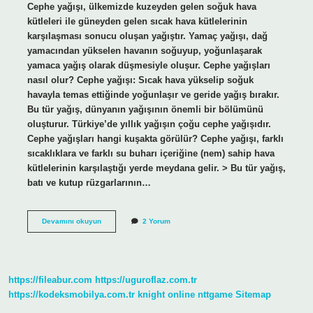
Cephe yağışı, ülkemizde kuzeyden gelen soğuk hava
kütleleri ile güneyden gelen sıcak hava kütlelerinin
karşılaşması sonucu oluşan yağıştır. Yamaç yağışı, dağ
yamacından yükselen havanın soğuyup, yoğunlaşarak
yamaca yağış olarak düşmesiyle oluşur. Cephe yağışları
nasıl olur? Cephe yağışı: Sıcak hava yükselip soğuk
havayla temas ettiğinde yoğunlaşır ve geride yağış bırakır.
Bu tür yağış, dünyanın yağışının önemli bir bölümünü
oluşturur. Türkiye’de yıllık yağışın çoğu cephe yağışıdır.
Cephe yağışları hangi kuşakta görülür? Cephe yağışı, farklı
sıcaklıklara ve farklı su buharı içeriğine (nem) sahip hava
kütlelerinin karşılaştığı yerde meydana gelir. > Bu tür yağış,
batı ve kutup rüzgarlarının…
Cephe
Devamını okuyun
2 Yorum
Yağışları
Nasıl
Oluşur
https://fileabur.com
https://uguroflaz.com.tr
https://kodeksmobilya.com.tr
knight online
nttgame
Sitemap