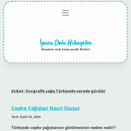
menüyü
Anasayfa
Gizlilik
Yasal
Hakkımızda
aç
Politikası
Uyarı
İpucu Dolu Hikayeler
Hayatına renk katan pratik fikirler!
Etiket:
Orografik yağış Türkiyede nerede görülür
Cephe Yağışları Nasıl Oluşur
Tarih: Eylül 13, 2024
Türkiyede cephe yağışlarının görülmesinin nedeni nedir?