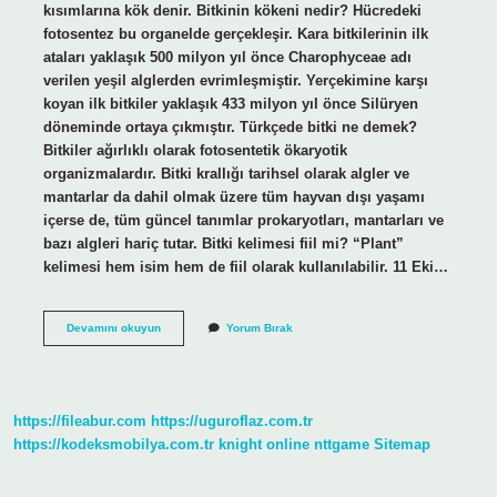
kısımlarına kök denir. Bitkinin kökeni nedir? Hücredeki
fotosentez bu organelde gerçekleşir. Kara bitkilerinin ilk
ataları yaklaşık 500 milyon yıl önce Charophyceae adı
verilen yeşil alglerden evrimleşmiştir. Yerçekimine karşı
koyan ilk bitkiler yaklaşık 433 milyon yıl önce Silüryen
döneminde ortaya çıkmıştır. Türkçede bitki ne demek?
Bitkiler ağırlıklı olarak fotosentetik ökaryotik
organizmalardır. Bitki krallığı tarihsel olarak algler ve
mantarlar da dahil olmak üzere tüm hayvan dışı yaşamı
içerse de, tüm güncel tanımlar prokaryotları, mantarları ve
bazı algleri hariç tutar. Bitki kelimesi fiil mi? “Plant”
kelimesi hem isim hem de fiil olarak kullanılabilir. 11 Eki…
Bitki
Devamını okuyun
Yorum Bırak
Türkçe
Kelime
Mi
https://fileabur.com
https://uguroflaz.com.tr
https://kodeksmobilya.com.tr
knight online
nttgame
Sitemap