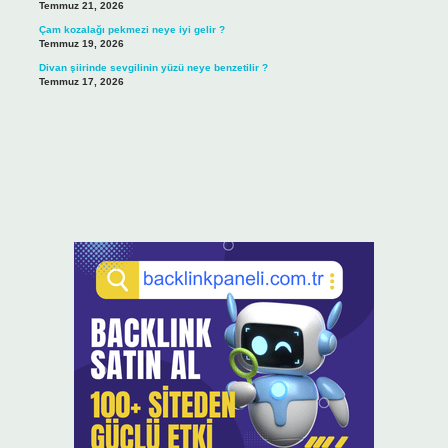
Temmuz 21, 2026
Çam kozalağı pekmezi neye iyi gelir ?
Temmuz 19, 2026
Divan şiirinde sevgilinin yüzü neye benzetilir ?
Temmuz 17, 2026