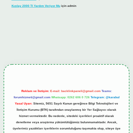
Kızılay 2000 Tl Yardım Veriyor Mu
için
admin
hiltonbet güncel giriş
tulipbet.online
Reklam ve İletişim:
E-mail:
backlinkpaneli@gmail.com
Teams:
forumhizmeti@gmail.com
Whatsapp: 0262 606 0 726
Telegram: @karabul
Yasal Uyarı:
Sitemiz, 5651 Sayılı Kanun gereğince Bilgi Teknolojileri ve
İletişim Kurumu (BTK) tarafından onaylanmış bir Yer Sağlayıcı olarak
hizmet vermektedir. Bu nedenle, sitedeki içerikleri proaktif olarak
denetleme veya araştırma yükümlülüğümüz bulunmamaktadır. Ancak,
üyelerimiz yazdıkları içeriklerin sorumluluğunu taşımakta olup, siteye üye