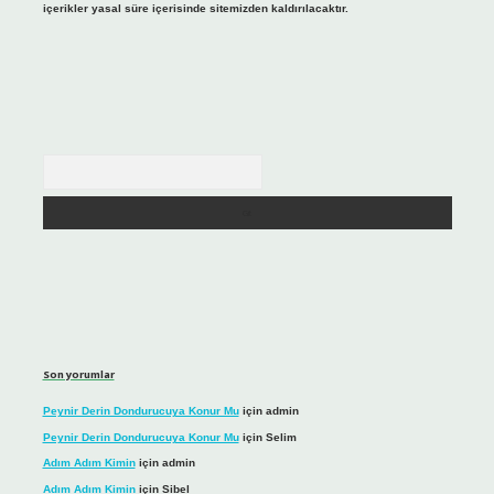
içerikler yasal süre içerisinde sitemizden kaldırılacaktır.
Arama
Son yorumlar
Peynir Derin Dondurucuya Konur Mu
için
admin
Peynir Derin Dondurucuya Konur Mu
için
Selim
Adım Adım Kimin
için
admin
Adım Adım Kimin
için
Sibel