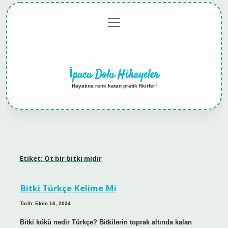
menüyü
Anasayfa
Gizlilik
Yasal
Hakkımızda
aç
Politikası
Uyarı
İpucu Dolu Hikayeler
Hayatına renk katan pratik fikirler!
Etiket:
Ot bir bitki midir
Bitki Türkçe Kelime Mi
Tarih: Ekim 16, 2024
Bitki kökü nedir Türkçe? Bitkilerin toprak altında kalan