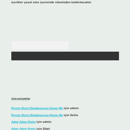
içerikler yasal süre içerisinde sitemizden kaldırılacaktır.
Arama
Son yorumlar
Peynir Derin Dondurucuya Konur Mu
için
admin
Peynir Derin Dondurucuya Konur Mu
için
Selim
Adım Adım Kimin
için
admin
Adım Adım Kimin
için
Sibel