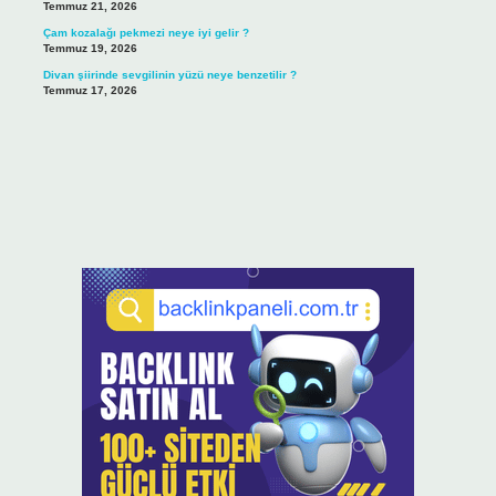
Temmuz 21, 2026
Çam kozalağı pekmezi neye iyi gelir ?
Temmuz 19, 2026
Divan şiirinde sevgilinin yüzü neye benzetilir ?
Temmuz 17, 2026