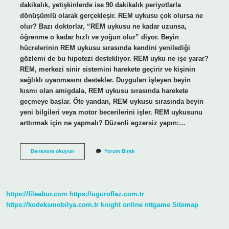
dakikalık, yetişkinlerde ise 90 dakikalık periyotlarla
dönüşümlü olarak gerçekleşir. REM uykusu çok olursa ne
olur? Bazı doktorlar, “REM uykusu ne kadar uzunsa,
öğrenme o kadar hızlı ve yoğun olur” diyor. Beyin
hücrelerinin REM uykusu sırasında kendini yenilediği
gözlemi de bu hipotezi destekliyor. REM uyku ne işe yarar?
REM, merkezi sinir sistemini harekete geçirir ve kişinin
sağlıklı uyanmasını destekler. Duyguları işleyen beyin
kısmı olan amigdala, REM uykusu sırasında harekete
geçmeye başlar. Öte yandan, REM uykusu sırasında beyin
yeni bilgileri veya motor becerilerini işler. REM uykusunu
arttırmak için ne yapmalı? Düzenli egzersiz yapın:…
Apple
Devamını okuyun
Yorum Bırak
Watch
Rem
Uykusu
Nedir
https://fileabur.com
https://uguroflaz.com.tr
https://kodeksmobilya.com.tr
knight online
nttgame
Sitemap