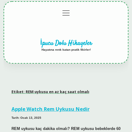
menüyü
Anasayfa
Gizlilik
Yasal
Hakkımızda
aç
Politikası
Uyarı
İpucu Dolu Hikayeler
Hayatına renk katan pratik fikirler!
Etiket:
REM uykusu en az kaç saat olmalı
Apple Watch Rem Uykusu Nedir
Tarih: Ocak 13, 2025
REM uykusu kaç dakika olmalı? REM uykusu bebeklerde 60