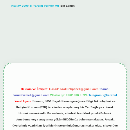
Kızılay 2000 Tl Yardım Veriyor Mu
için
admin
l giriş
tulipbet.online
Reklam ve İletişim:
E-mail:
backlinkpaneli@gmail.com
Teams:
forumhizmeti@gmail.com
Whatsapp: 0262 606 0 726
Telegram: @karabul
Yasal Uyarı:
Sitemiz, 5651 Sayılı Kanun gereğince Bilgi Teknolojileri ve
İletişim Kurumu (BTK) tarafından onaylanmış bir Yer Sağlayıcı olarak
hizmet vermektedir. Bu nedenle, sitedeki içerikleri proaktif olarak
denetleme veya araştırma yükümlülüğümüz bulunmamaktadır. Ancak,
üyelerimiz yazdıkları içeriklerin sorumluluğunu taşımakta olup, siteye üye