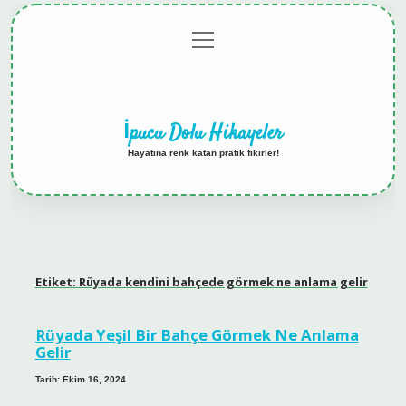
menüyü
Anasayfa
Gizlilik
Yasal
Hakkımızda
aç
Politikası
Uyarı
İpucu Dolu Hikayeler
Hayatına renk katan pratik fikirler!
Etiket:
Rüyada kendini bahçede görmek ne anlama gelir
Rüyada Yeşil Bir Bahçe Görmek Ne Anlama
Gelir
Tarih: Ekim 16, 2024