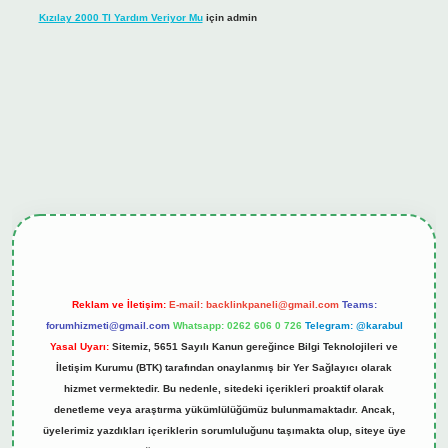
Kızılay 2000 Tl Yardım Veriyor Mu
için
admin
hiltonbet güncel giriş
tulipbet.online
Reklam ve İletişim:
E-mail:
backlinkpaneli@gmail.com
Teams:
forumhizmeti@gmail.com
Whatsapp: 0262 606 0 726
Telegram: @karabul
Yasal Uyarı:
Sitemiz, 5651 Sayılı Kanun gereğince Bilgi Teknolojileri ve
İletişim Kurumu (BTK) tarafından onaylanmış bir Yer Sağlayıcı olarak
hizmet vermektedir. Bu nedenle, sitedeki içerikleri proaktif olarak
denetleme veya araştırma yükümlülüğümüz bulunmamaktadır. Ancak,
üyelerimiz yazdıkları içeriklerin sorumluluğunu taşımakta olup, siteye üye