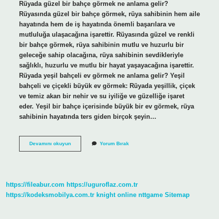
Rüyada güzel bir bahçe görmek ne anlama gelir?
Rüyasında güzel bir bahçe görmek, rüya sahibinin hem aile
hayatında hem de iş hayatında önemli başarılara ve
mutluluğa ulaşacağına işarettir. Rüyasında güzel ve renkli
bir bahçe görmek, rüya sahibinin mutlu ve huzurlu bir
geleceğe sahip olacağına, rüya sahibinin sevdikleriyle
sağlıklı, huzurlu ve mutlu bir hayat yaşayacağına işarettir.
Rüyada yeşil bahçeli ev görmek ne anlama gelir? Yeşil
bahçeli ve çiçekli büyük ev görmek: Rüyada yeşillik, çiçek
ve temiz akan bir nehir ve su iyiliğe ve güzelliğe işaret
eder. Yeşil bir bahçe içerisinde büyük bir ev görmek, rüya
sahibinin hayatında ters giden birçok şeyin…
Rüyada
Devamını okuyun
Yorum Bırak
Yeşil
Bir
Bahçe
Görmek
Ne
https://fileabur.com
https://uguroflaz.com.tr
Anlama
Gelir
https://kodeksmobilya.com.tr
knight online
nttgame
Sitemap