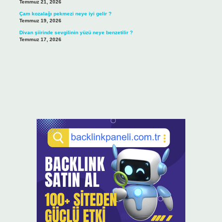
Temmuz 21, 2026
Çam kozalağı pekmezi neye iyi gelir ?
Temmuz 19, 2026
Divan şiirinde sevgilinin yüzü neye benzetilir ?
Temmuz 17, 2026