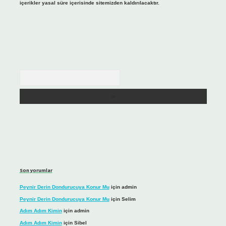
içerikler yasal süre içerisinde sitemizden kaldırılacaktır.
Arama
Son yorumlar
Peynir Derin Dondurucuya Konur Mu
için
admin
Peynir Derin Dondurucuya Konur Mu
için
Selim
Adım Adım Kimin
için
admin
Adım Adım Kimin
için
Sibel