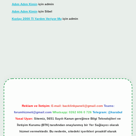
Adım Adım Kimin
için
admin
Adım Adım Kimin
için
Sibel
Kızılay 2000 Tl Yardım Veriyor Mu
için
admin
ş
tulipbet.online
Reklam ve İletişim:
E-mail:
backlinkpaneli@gmail.com
Teams:
forumhizmeti@gmail.com
Whatsapp: 0262 606 0 726
Telegram: @karabul
Yasal Uyarı:
Sitemiz, 5651 Sayılı Kanun gereğince Bilgi Teknolojileri ve
İletişim Kurumu (BTK) tarafından onaylanmış bir Yer Sağlayıcı olarak
hizmet vermektedir. Bu nedenle, sitedeki içerikleri proaktif olarak