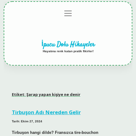
menüyü
Anasayfa
Gizlilik
Yasal
Hakkımızda
aç
Politikası
Uyarı
İpucu Dolu Hikayeler
Hayatına renk katan pratik fikirler!
Etiket:
Şarap yapan kişiye ne denir
Tirbuşon Adı Nereden Gelir
Tarih: Ekim 27, 2024
Tirbuşon hangi dilde? Fransızca tire-bouchon