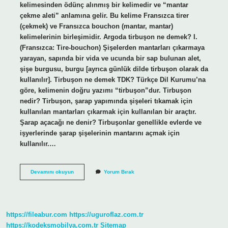
kelimesinden ödünç alınmış bir kelimedir ve “mantar
çekme aleti” anlamına gelir. Bu kelime Fransızca tirer
(çekmek) ve Fransızca bouchon (mantar, mantar)
kelimelerinin birleşimidir. Argoda tirbuşon ne demek? I.
(Fransızca: Tire-bouchon) Şişelerden mantarları çıkarmaya
yarayan, sapında bir vida ve ucunda bir sap bulunan alet,
şişe burgusu, burgu [ayrıca günlük dilde tirbuşon olarak da
kullanılır]. Tirbuşon ne demek TDK? Türkçe Dil Kurumu’na
göre, kelimenin doğru yazımı “tirbuşon”dur. Tirbuşon
nedir? Tirbuşon, şarap yapımında şişeleri tıkamak için
kullanılan mantarları çıkarmak için kullanılan bir araçtır.
Şarap açacağı ne denir? Tirbuşonlar genellikle evlerde ve
işyerlerinde şarap şişelerinin mantarını açmak için
kullanılır.…
Tirbuşon
Devamını okuyun
Yorum Bırak
Adı
Nereden
Gelir
https://fileabur.com
https://uguroflaz.com.tr
https://kodeksmobilya.com.tr
Sitemap