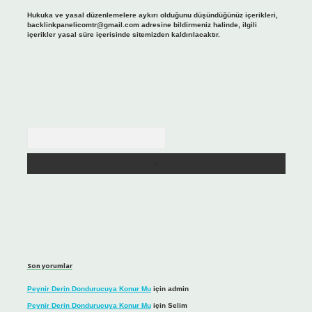
Hukuka ve yasal düzenlemelere aykırı olduğunu düşündüğünüz içerikleri,
backlinkpanelicomtr@gmail.com
adresine bildirmeniz halinde, ilgili
içerikler yasal süre içerisinde sitemizden kaldırılacaktır.
Arama
Son yorumlar
Peynir Derin Dondurucuya Konur Mu
için
admin
Peynir Derin Dondurucuya Konur Mu
için
Selim