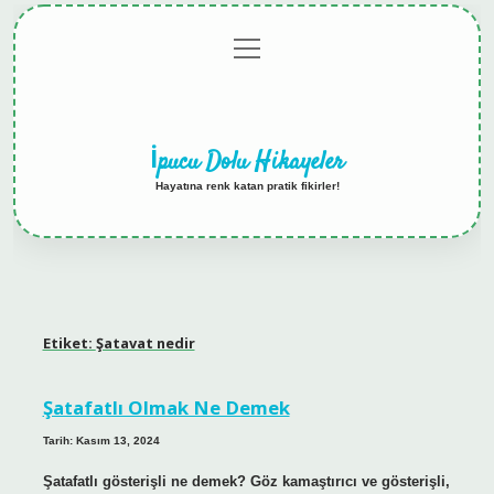
menüyü
Anasayfa
Gizlilik
Yasal
Hakkımızda
aç
Politikası
Uyarı
İpucu Dolu Hikayeler
Hayatına renk katan pratik fikirler!
Etiket:
Şatavat nedir
Şatafatlı Olmak Ne Demek
Tarih: Kasım 13, 2024
Şatafatlı gösterişli ne demek? Göz kamaştırıcı ve gösterişli,