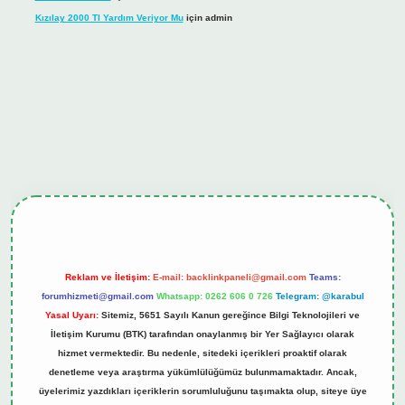
Kızılay 2000 Tl Yardım Veriyor Mu
için
admin
ş
tulipbet.online
Reklam ve İletişim:
E-mail:
backlinkpaneli@gmail.com
Teams:
forumhizmeti@gmail.com
Whatsapp: 0262 606 0 726
Telegram: @karabul
Yasal Uyarı:
Sitemiz, 5651 Sayılı Kanun gereğince Bilgi Teknolojileri ve
İletişim Kurumu (BTK) tarafından onaylanmış bir Yer Sağlayıcı olarak
hizmet vermektedir. Bu nedenle, sitedeki içerikleri proaktif olarak
denetleme veya araştırma yükümlülüğümüz bulunmamaktadır. Ancak,
üyelerimiz yazdıkları içeriklerin sorumluluğunu taşımakta olup, siteye üye