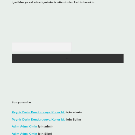
içerikler yasal süre içerisinde sitemizden kaldırılacaktır.
Arama
Son yorumlar
Peynir Derin Dondurucuya Konur Mu
için
admin
Peynir Derin Dondurucuya Konur Mu
için
Selim
Adım Adım Kimin
için
admin
Adım Adım Kimin
için
Sibel