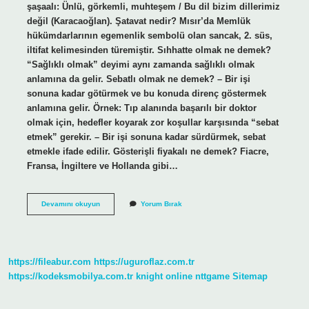
şaşaalı: Ünlü, görkemli, muhteşem / Bu dil bizim dillerimiz
değil (Karacaoğlan). Şatavat nedir? Mısır’da Memlük
hükümdarlarının egemenlik sembolü olan sancak, 2. süs,
iltifat kelimesinden türemiştir. Sıhhatte olmak ne demek?
“Sağlıklı olmak” deyimi aynı zamanda sağlıklı olmak
anlamına da gelir. Sebatlı olmak ne demek? – Bir işi
sonuna kadar götürmek ve bu konuda direnç göstermek
anlamına gelir. Örnek: Tıp alanında başarılı bir doktor
olmak için, hedefler koyarak zor koşullar karşısında “sebat
etmek” gerekir. – Bir işi sonuna kadar sürdürmek, sebat
etmekle ifade edilir. Gösterişli fiyakalı ne demek? Fiacre,
Fransa, İngiltere ve Hollanda gibi…
Şatafatlı
Devamını okuyun
Yorum Bırak
Olmak
Ne
Demek
https://fileabur.com
https://uguroflaz.com.tr
https://kodeksmobilya.com.tr
knight online
nttgame
Sitemap