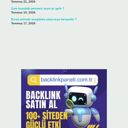
Temmuz 21, 2026
Çam kozalağı pekmezi neye iyi gelir ?
Temmuz 19, 2026
Divan şiirinde sevgilinin yüzü neye benzetilir ?
Temmuz 17, 2026