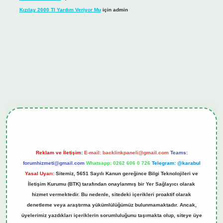
Kızılay 2000 Tl Yardım Veriyor Mu
için
admin
hiltonbet güncel giriş
tulipbet.online
Reklam ve İletişim:
E-mail:
backlinkpaneli@gmail.com
Teams:
forumhizmeti@gmail.com
Whatsapp: 0262 606 0 726
Telegram: @karabul
Yasal Uyarı:
Sitemiz, 5651 Sayılı Kanun gereğince Bilgi Teknolojileri ve
İletişim Kurumu (BTK) tarafından onaylanmış bir Yer Sağlayıcı olarak
hizmet vermektedir. Bu nedenle, sitedeki içerikleri proaktif olarak
denetleme veya araştırma yükümlülüğümüz bulunmamaktadır. Ancak,
üyelerimiz yazdıkları içeriklerin sorumluluğunu taşımakta olup, siteye üye