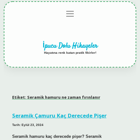
menüyü
Anasayfa
Gizlilik
Yasal
Hakkımızda
aç
Politikası
Uyarı
İpucu Dolu Hikayeler
Hayatına renk katan pratik fikirler!
Etiket:
Seramik hamuru ne zaman fırınlanır
Seramik Çamuru Kaç Derecede Pişer
Tarih: Eylül 23, 2024
Seramik hamuru kaç derecede pişer? Seramik