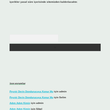
içerikler yasal süre içerisinde sitemizden kaldırılacaktır.
Arama
Son yorumlar
Peynir Derin Dondurucuya Konur Mu
için
admin
Peynir Derin Dondurucuya Konur Mu
için
Selim
Adım Adım Kimin
için
admin
Adım Adım Kimin
için
Sibel