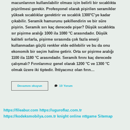
macunlarının kullanılabilir olması için belirli bir sıcaklıkta
pişirilmesi gerekir. Profesyonel olarak pişirilen seramikler
yüksek sıcaklıklar gerektirir ve sıcaklık 1300°C’ye kadar
çıkabilir. Seramik hamurunu şekillendirin ve bir süre
pişirin. Seramik sırı kaç derecede pişer? Düşük sıcaklıkta
sır pişirme aralığı 1000 ila 1080 °C arasındadır. Düşük
kaliteli sırlarla, pişirme sırasında çok fazla enerji
kullanmadan güçlü renkler elde edilebilir ve bu da onu
ekonomik bir seçim haline getirir. Orta sır pişirme aralığı
1100 ila 1180 °C arasındadır. Seramik fırını kaç derecede
çalışmalı? Fırınlarımız genel olarak 1200 °C ve 1300 °C
olmak üzere iki tiptedir. İhtiyacınız olan fırın…
Seramik
Devamını okuyun
10 Yorum
Çamuru
Kaç
Derecede
Pişer
https://fileabur.com
https://uguroflaz.com.tr
https://kodeksmobilya.com.tr
knight online
nttgame
Sitemap