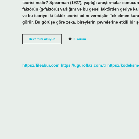
teorisi nedir? Spearman (1927), yaptığı araştırmalar sonucun
faktörün (g-faktörü) varlığını ve bu genel faktörden geriye k
ve bu teoriye iki faktör teorisi adını vermiştir. Tek etmen
görür. Bu görüşe göre zeka, bireylerin çevrelerine etkili bi
Thorndike
Devamını okuyun
2 Yorum
In
Çok
Faktörlü
Teorisi
Nedir
https://fileabur.com
https://uguroflaz.com.tr
https://kodeksm