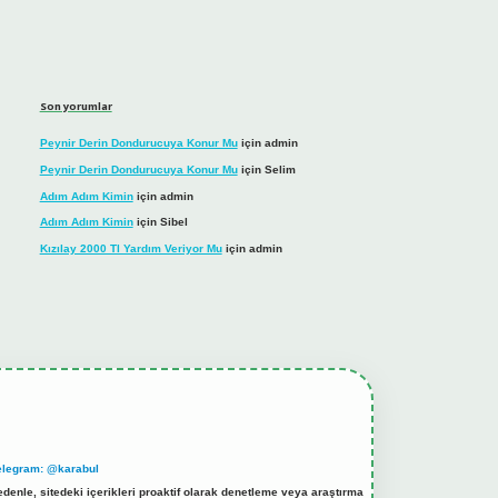
Son yorumlar
Peynir Derin Dondurucuya Konur Mu
için
admin
Peynir Derin Dondurucuya Konur Mu
için
Selim
Adım Adım Kimin
için
admin
Adım Adım Kimin
için
Sibel
Kızılay 2000 Tl Yardım Veriyor Mu
için
admin
elegram: @karabul
denle, sitedeki içerikleri proaktif olarak denetleme veya araştırma