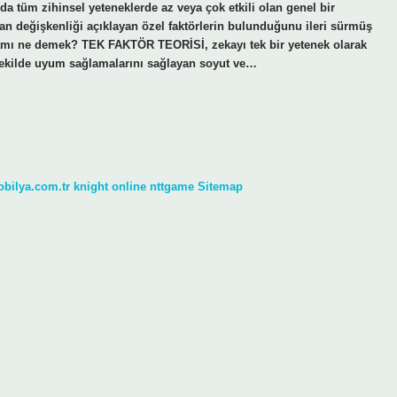
da tüm zihinsel yeteneklerde az veya çok etkili olan genel bir
alan değişkenliği açıklayan özel faktörlerin bulunduğunu ileri sürmüş
 kuramı ne demek? TEK FAKTÖR TEORİSİ, zekayı tek bir yetenek olarak
r şekilde uyum sağlamalarını sağlayan soyut ve…
obilya.com.tr
knight online
nttgame
Sitemap