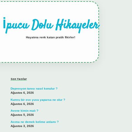
İpucu Dolu Hikayeler
Hayatına renk katan pratik fikirler!
Sidebar
hiltonbet güncel giriş
tulipbet.online
Son Yazılar
Depresyon tanısı nasıl konulur ?
Ağustos 6, 2026
Kumru bir eve yuva yaparsa ne olur ?
Ağustos 6, 2026
Avene kimin malı ?
Ağustos 5, 2026
Acıma ne demek kelime anlamı ?
Ağustos 3, 2026