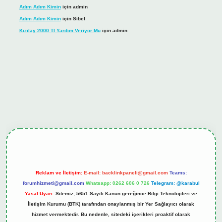
Adım Adım Kimin
için
admin
Adım Adım Kimin
için
Sibel
Kızılay 2000 Tl Yardım Veriyor Mu
için
admin
ş
tulipbet.online
Reklam ve İletişim:
E-mail:
backlinkpaneli@gmail.com
Teams:
forumhizmeti@gmail.com
Whatsapp: 0262 606 0 726
Telegram: @karabul
Yasal Uyarı:
Sitemiz, 5651 Sayılı Kanun gereğince Bilgi Teknolojileri ve
İletişim Kurumu (BTK) tarafından onaylanmış bir Yer Sağlayıcı olarak
hizmet vermektedir. Bu nedenle, sitedeki içerikleri proaktif olarak