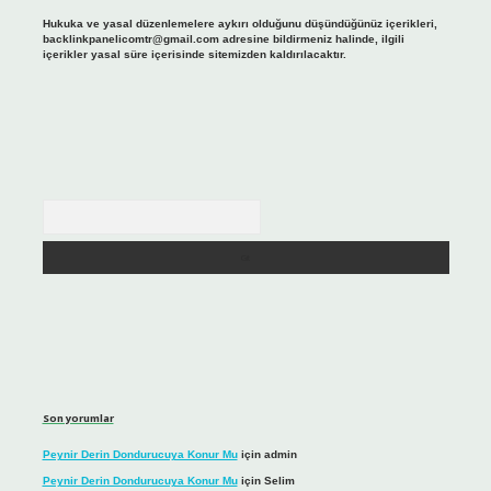
Hukuka ve yasal düzenlemelere aykırı olduğunu düşündüğünüz içerikleri,
backlinkpanelicomtr@gmail.com
adresine bildirmeniz halinde, ilgili
içerikler yasal süre içerisinde sitemizden kaldırılacaktır.
Arama
Son yorumlar
Peynir Derin Dondurucuya Konur Mu
için
admin
Peynir Derin Dondurucuya Konur Mu
için
Selim