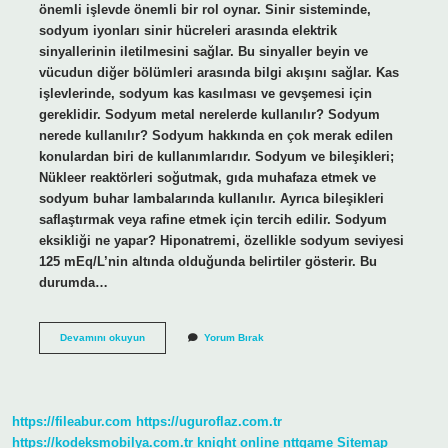
önemli işlevde önemli bir rol oynar. Sinir sisteminde,
sodyum iyonları sinir hücreleri arasında elektrik
sinyallerinin iletilmesini sağlar. Bu sinyaller beyin ve
vücudun diğer bölümleri arasında bilgi akışını sağlar. Kas
işlevlerinde, sodyum kas kasılması ve gevşemesi için
gereklidir. Sodyum metal nerelerde kullanılır? Sodyum
nerede kullanılır? Sodyum hakkında en çok merak edilen
konulardan biri de kullanımlarıdır. Sodyum ve bileşikleri;
Nükleer reaktörleri soğutmak, gıda muhafaza etmek ve
sodyum buhar lambalarında kullanılır. Ayrıca bileşikleri
saflaştırmak veya rafine etmek için tercih edilir. Sodyum
eksikliği ne yapar? Hiponatremi, özellikle sodyum seviyesi
125 mEq/L’nin altında olduğunda belirtiler gösterir. Bu
durumda…
Sodyum
Devamını okuyun
Yorum Bırak
En
Çok
Nerelerde
Kullanılır
https://fileabur.com
https://uguroflaz.com.tr
https://kodeksmobilya.com.tr
knight online
nttgame
Sitemap