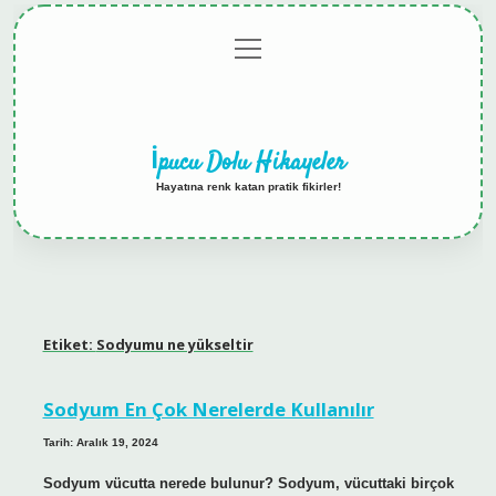
menüyü
Anasayfa
Gizlilik
Yasal
Hakkımızda
aç
Politikası
Uyarı
İpucu Dolu Hikayeler
Hayatına renk katan pratik fikirler!
Etiket:
Sodyumu ne yükseltir
Sodyum En Çok Nerelerde Kullanılır
Tarih: Aralık 19, 2024
Sodyum vücutta nerede bulunur? Sodyum, vücuttaki birçok