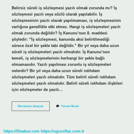
Belirsiz süreli iş sözleşmesi yazılı olmak zorunda mı? İş
sözleşmesi yazılı veya sözlü olarak yapılabilir. İş
sözleşmesinin yazılı olarak yapılmaması, iş sözleşmesinin
varlığına genellikle etki etmez. Hangi iş sözleşmeleri yazılı
olmak zorunda değildir? İş Kanunu’nun 8. maddesi
şöyledir: “İş sözleşmesi, kanunda aksi belirtilmediği
sürece özel bir şekle tabi değildir.” Bir yıl veya daha uzun
süreli iş sözleşmeleri yazılı olmalıdır. İş Kanunu’nun
temeli, iş sözleşmelerinin herhangi bir şekle bağlı
olmamasıdır. Yazılı yapılması zorunlu iş sözleşmeleri
nelerdir? Bir yıl veya daha uzun süreli istihdam
sözleşmeleri yazılı olmalıdır. Tüm belirli süreli istihdam
sözleşmeleri yazılı olmalıdır. Belirli süreli istihdam ilişkileri
için sözleşmeler de yazılı…
Belirsiz
Devamını okuyun
Yorum Bırak
Süreli
Iş
Sözleşmesi
Ücret
Yazılı
https://fileabur.com
https://uguroflaz.com.tr
Olmak