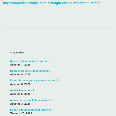
Zorunda
https://kodeksmobilya.com.tr
knight online
nttgame
Sitemap
Mı
Sidebar
Son Yazılar
Kıdem arttıkça maaş artar mı ?
Ağustos 7, 2026
Depresyon tanısı nasıl konulur ?
Ağustos 6, 2026
Kumru bir eve yuva yaparsa ne olur ?
Ağustos 6, 2026
Avene kimin malı ?
Ağustos 5, 2026
Acıma ne demek kelime anlamı ?
Ağustos 3, 2026
Kokan etin kokusu nasıl giderilir ?
Temmuz 25, 2026