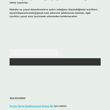
etmiş sayılırlar.
Hukuka ve yasal düzenlemelere aykırı olduğunu düşündüğünüz içerikleri,
backlinkpanelicomtr@gmail.com
adresine bildirmeniz halinde, ilgili
içerikler yasal süre içerisinde sitemizden kaldırılacaktır.
Arama
Son yorumlar
Peynir Derin Dondurucuya Konur Mu
için
admin