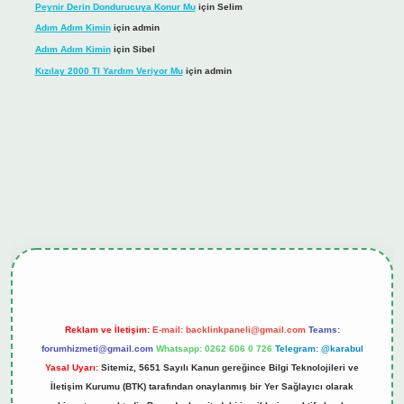
Peynir Derin Dondurucuya Konur Mu
için
Selim
Adım Adım Kimin
için
admin
Adım Adım Kimin
için
Sibel
Kızılay 2000 Tl Yardım Veriyor Mu
için
admin
hiltonbet güncel giriş
tulipbet.online
Reklam ve İletişim:
E-mail:
backlinkpaneli@gmail.com
Teams:
forumhizmeti@gmail.com
Whatsapp: 0262 606 0 726
Telegram: @karabul
Yasal Uyarı:
Sitemiz, 5651 Sayılı Kanun gereğince Bilgi Teknolojileri ve
İletişim Kurumu (BTK) tarafından onaylanmış bir Yer Sağlayıcı olarak