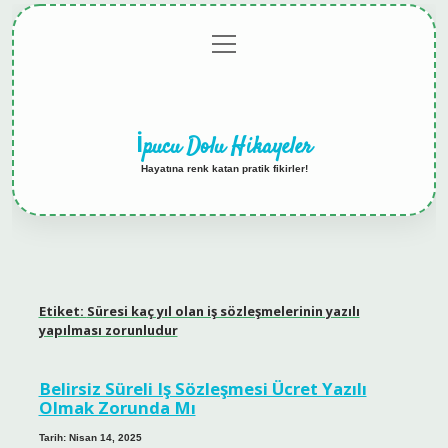
menüyü
Anasayfa
Gizlilik
Yasal
Hakkımızda
aç
Politikası
Uyarı
İpucu Dolu Hikayeler
Hayatına renk katan pratik fikirler!
Etiket:
Süresi kaç yıl olan iş sözleşmelerinin yazılı
yapılması zorunludur
Belirsiz Süreli Iş Sözleşmesi Ücret Yazılı
Olmak Zorunda Mı
Tarih: Nisan 14, 2025