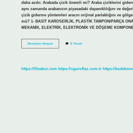
daha azdır. Arabada çizik önemli mi? Araba çiziklerini gide
aynı zamanda arabanızın piyasadaki dayanıklılığını ve değerin
çizik giderme yöntemleri aracın orijinal parlaklığını ve göl
mü? 1- BASİT KAROSERLİK, PLASTİK TAMPON/PARÇA ONAR
MEKANİK, ELEKTRİK, ELEKTRONİK VE DÖŞEME KOMPONE
Çizik
Devamını okuyun
8 Yorum
Araç
Değerini
Düşürür
Mü
https://fileabur.com
https://uguroflaz.com.tr
https://kodeksm