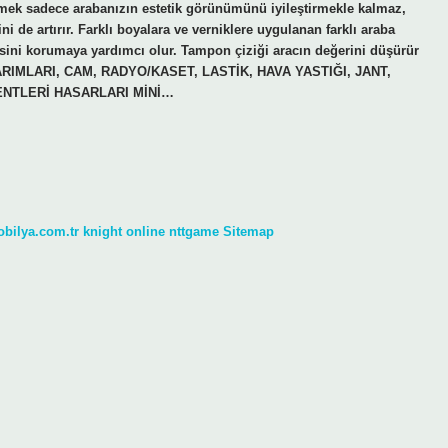
rmek sadece arabanızın estetik görünümünü iyileştirmekle kalmaz,
i de artırır. Farklı boyalara ve verniklere uygulanan farklı araba
gesini korumaya yardımcı olur. Tampon çiziği aracın değerini düşürür
IMLARI, CAM, RADYO/KASET, LASTİK, HAVA YASTIĞI, JANT,
NTLERİ HASARLARI MİNİ…
obilya.com.tr
knight online
nttgame
Sitemap