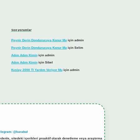
Son yorumlar
Peynir Derin Dondurucuya Konur Mu
için
admin
Peynir Derin Dondurucuya Konur Mu
için
Selim
Adım Adım Kimin
için
admin
Adım Adım Kimin
için
Sibel
Kızılay 2000 Tl Yardım Veriyor Mu
için
admin
elegram: @karabul
denle, sitedeki içerikleri proaktif olarak denetleme veya araştırma