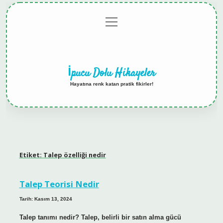
menüyü
Anasayfa
Gizlilik
Yasal
Hakkımızda
aç
Politikası
Uyarı
İpucu Dolu Hikayeler
Hayatına renk katan pratik fikirler!
Etiket:
Talep özelliği nedir
Talep Teorisi Nedir
Tarih: Kasım 13, 2024
Talep tanımı nedir? Talep, belirli bir satın alma gücü