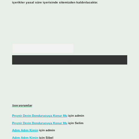
içerikler yasal süre içerisinde sitemizden kaldırılacaktır.
Arama
Son yorumlar
Peynir Derin Dondurucuya Konur Mu
için
admin
Peynir Derin Dondurucuya Konur Mu
için
Selim
Adım Adım Kimin
için
admin
Adım Adım Kimin
için
Sibel