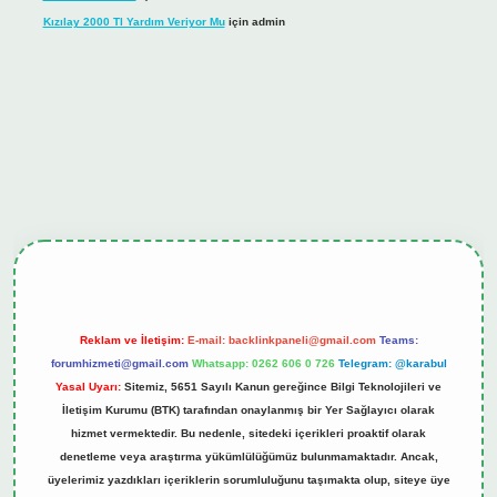
Kızılay 2000 Tl Yardım Veriyor Mu
için
admin
iş
tulipbet.online
Reklam ve İletişim:
E-mail:
backlinkpaneli@gmail.com
Teams:
forumhizmeti@gmail.com
Whatsapp: 0262 606 0 726
Telegram: @karabul
Yasal Uyarı:
Sitemiz, 5651 Sayılı Kanun gereğince Bilgi Teknolojileri ve
İletişim Kurumu (BTK) tarafından onaylanmış bir Yer Sağlayıcı olarak
hizmet vermektedir. Bu nedenle, sitedeki içerikleri proaktif olarak
denetleme veya araştırma yükümlülüğümüz bulunmamaktadır. Ancak,
üyelerimiz yazdıkları içeriklerin sorumluluğunu taşımakta olup, siteye üye