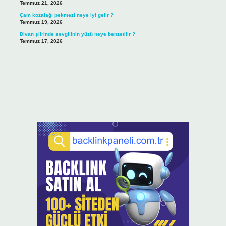
Temmuz 21, 2026
Çam kozalağı pekmezi neye iyi gelir ?
Temmuz 19, 2026
Divan şiirinde sevgilinin yüzü neye benzetilir ?
Temmuz 17, 2026