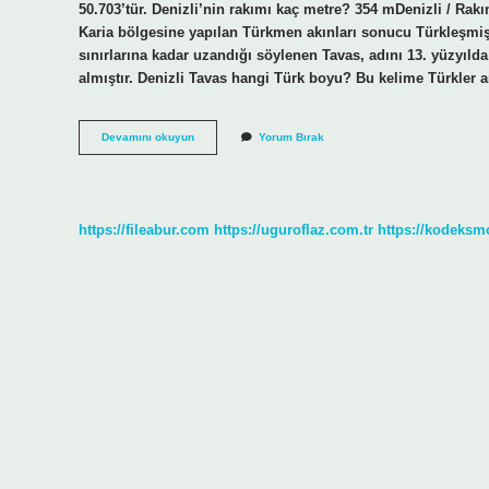
50.703’tür. Denizli’nin rakımı kaç metre? 354 mDenizli / Rak
Karia bölgesine yapılan Türkmen akınları sonucu Türkleşmişti
sınırlarına kadar uzandığı söylenen Tavas, adını 13. yüzyıld
almıştır. Denizli Tavas hangi Türk boyu? Bu kelime Türkler 
Denizli
Devamını okuyun
Yorum Bırak
Tavas
Rakım
Ne
Kadar
https://fileabur.com
https://uguroflaz.com.tr
https://kodeksm