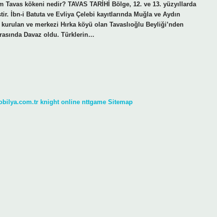
ım Tavas kökeni nedir? TAVAS TARİHİ Bölge, 12. ve 13. yüzyıllarda
r. İbn-i Batuta ve Evliya Çelebi kayıtlarında Muğla ve Aydın
a kurulan ve merkezi Hırka köyü olan Tavaslıoğlu Beyliği’nden
arasında Davaz oldu. Türklerin…
obilya.com.tr
knight online
nttgame
Sitemap