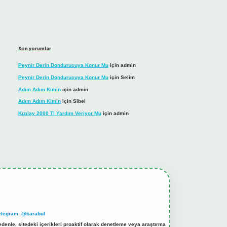
Son yorumlar
Peynir Derin Dondurucuya Konur Mu
için
admin
Peynir Derin Dondurucuya Konur Mu
için
Selim
Adım Adım Kimin
için
admin
Adım Adım Kimin
için
Sibel
Kızılay 2000 Tl Yardım Veriyor Mu
için
admin
elegram: @karabul
denle, sitedeki içerikleri proaktif olarak denetleme veya araştırma