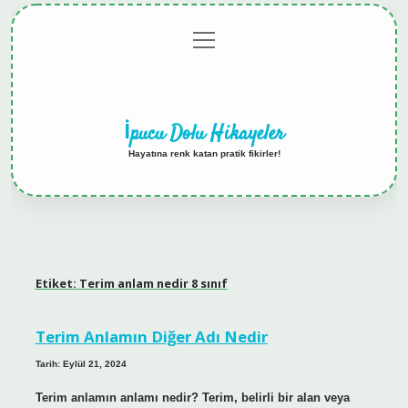
menüyü
Anasayfa
Gizlilik
Yasal
Hakkımızda
aç
Politikası
Uyarı
İpucu Dolu Hikayeler
Hayatına renk katan pratik fikirler!
Etiket:
Terim anlam nedir 8 sınıf
Terim Anlamın Diğer Adı Nedir
Tarih: Eylül 21, 2024
Terim anlamın anlamı nedir? Terim, belirli bir alan veya