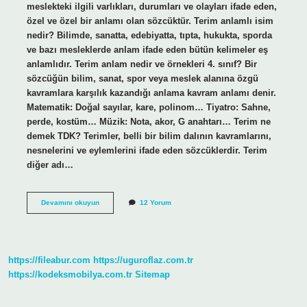
meslekteki ilgili varlıkları, durumları ve olayları ifade eden,
özel ve özel bir anlamı olan sözcüktür. Terim anlamlı isim
nedir? Bilimde, sanatta, edebiyatta, tıpta, hukukta, sporda
ve bazı mesleklerde anlam ifade eden bütün kelimeler eş
anlamlıdır. Terim anlam nedir ve örnekleri 4. sınıf? Bir
sözcüğün bilim, sanat, spor veya meslek alanına özgü
kavramlara karşılık kazandığı anlama kavram anlamı denir.
Matematik: Doğal sayılar, kare, polinom… Tiyatro: Sahne,
perde, kostüm… Müzik: Nota, akor, G anahtarı… Terim ne
demek TDK? Terimler, belli bir bilim dalının kavramlarını,
nesnelerini ve eylemlerini ifade eden sözcüklerdir. Terim
diğer adı…
Terim
Devamını okuyun
12 Yorum
Anlamın
Diğer
Adı
Nedir
https://fileabur.com
https://uguroflaz.com.tr
https://kodeksmobilya.com.tr
Sitemap