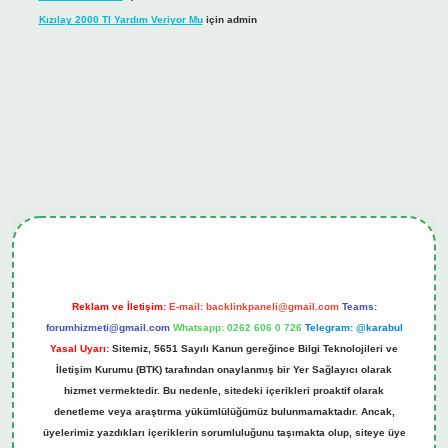
Kızılay 2000 Tl Yardım Veriyor Mu
için
admin
ş
tulipbet.online
Reklam ve İletişim:
E-mail:
backlinkpaneli@gmail.com
Teams:
forumhizmeti@gmail.com
Whatsapp: 0262 606 0 726
Telegram: @karabul
Yasal Uyarı:
Sitemiz, 5651 Sayılı Kanun gereğince Bilgi Teknolojileri ve
İletişim Kurumu (BTK) tarafından onaylanmış bir Yer Sağlayıcı olarak
hizmet vermektedir. Bu nedenle, sitedeki içerikleri proaktif olarak
denetleme veya araştırma yükümlülüğümüz bulunmamaktadır. Ancak,
üyelerimiz yazdıkları içeriklerin sorumluluğunu taşımakta olup, siteye üye