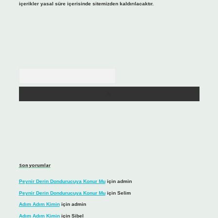
içerikler yasal süre içerisinde sitemizden kaldırılacaktır.
Arama
Son yorumlar
Peynir Derin Dondurucuya Konur Mu
için
admin
Peynir Derin Dondurucuya Konur Mu
için
Selim
Adım Adım Kimin
için
admin
Adım Adım Kimin
için
Sibel