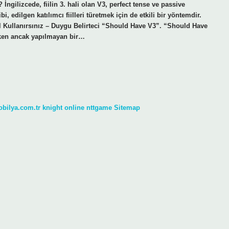
ngilizcede, fiilin 3. hali olan V3, perfect tense ve passive
, edilgen katılımcı fiilleri türetmek için de etkili bir yöntemdir.
 Kullanırsınız – Duygu Belirteci “Should Have V3”. “Should Have
eken ancak yapılmayan bir…
obilya.com.tr
knight online
nttgame
Sitemap