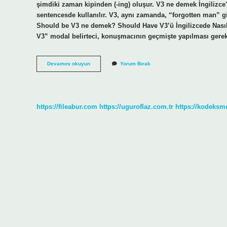
şimdiki zaman kipinden (-ing) oluşur. V3 ne demek İngilizce? İ
sentencesde kullanılır. V3, aynı zamanda, “forgotten man” gibi
Should be V3 ne demek? Should Have V3’ü İngilizcede Nasıl
V3” modal belirteci, konuşmacının geçmişte yapılması ger
To
Devamını okuyun
Yorum Bırak
Be
V3
Ne
Demek
https://fileabur.com
https://uguroflaz.com.tr
https://kodeksm