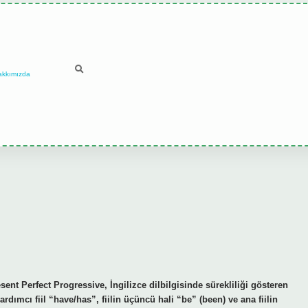
akkımızda
t Perfect Progressive, İngilizce dilbilgisinde sürekliliği gösteren
dımcı fiil “have/has”, fiilin üçüncü hali “be” (been) ve ana fiilin