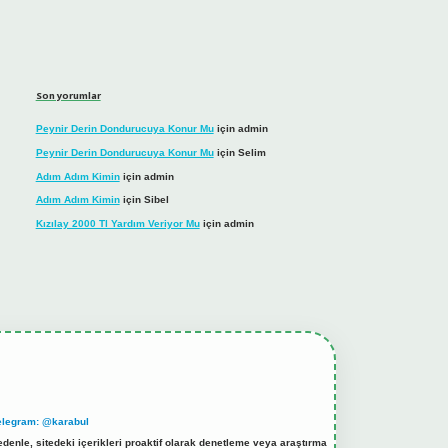
Son yorumlar
Peynir Derin Dondurucuya Konur Mu
için
admin
Peynir Derin Dondurucuya Konur Mu
için
Selim
Adım Adım Kimin
için
admin
Adım Adım Kimin
için
Sibel
Kızılay 2000 Tl Yardım Veriyor Mu
için
admin
elegram: @karabul
denle, sitedeki içerikleri proaktif olarak denetleme veya araştırma