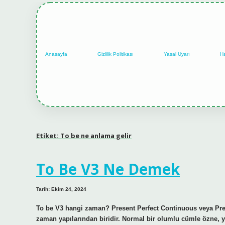
Anasayfa
Gizlilik Politikası
Yasal Uyarı
H
Etiket:
To be ne anlama gelir
To Be V3 Ne Demek
Tarih: Ekim 24, 2024
To be V3 hangi zaman? Present Perfect Continuous veya Presen
zaman yapılarından biridir. Normal bir olumlu cümle özne, yar