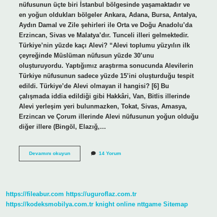
nüfusunun üçte biri İstanbul bölgesinde yaşamaktadır ve
en yoğun oldukları bölgeler Ankara, Adana, Bursa, Antalya,
Aydın Damal ve Zile şehirleri ile Orta ve Doğu Anadolu’da
Erzincan, Sivas ve Malatya’dır. Tunceli illeri gelmektedir.
Türkiye’nin yüzde kaçı Alevi? “Alevi toplumu yüzyılın ilk
çeyreğinde Müslüman nüfusun yüzde 30’unu
oluşturuyordu. Yaptığımız araştırma sonucunda Alevilerin
Türkiye nüfusunun sadece yüzde 15’ini oluşturduğu tespit
edildi. Türkiye’de Alevi olmayan il hangisi? [6] Bu
çalışmada iddia edildiği gibi Hakkâri, Van, Bitlis illerinde
Alevi yerleşim yeri bulunmazken, Tokat, Sivas, Amasya,
Erzincan ve Çorum illerinde Alevi nüfusunun yoğun olduğu
diğer illere (Bingöl, Elazığ,…
En
Devamını okuyun
14 Yorum
Cok
Alevi
Hangi
Ilde
https://fileabur.com
https://uguroflaz.com.tr
https://kodeksmobilya.com.tr
knight online
nttgame
Sitemap