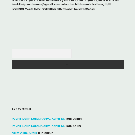
Hukuka ve yasal düzenlemelere aykırı olduğunu düşündüğünüz içerikleri,
backlinkpanelicomtr@gmail.com
adresine bildirmeniz halinde, ilgili
içerikler yasal süre içerisinde sitemizden kaldırılacaktır.
Arama
Son yorumlar
Peynir Derin Dondurucuya Konur Mu
için
admin
Peynir Derin Dondurucuya Konur Mu
için
Selim
Adım Adım Kimin
için
admin