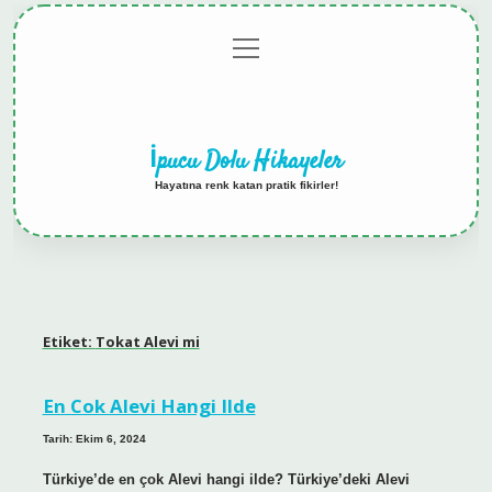
menüyü
Anasayfa
Gizlilik
Yasal
Hakkımızda
aç
Politikası
Uyarı
İpucu Dolu Hikayeler
Hayatına renk katan pratik fikirler!
Etiket:
Tokat Alevi mi
En Cok Alevi Hangi Ilde
Tarih: Ekim 6, 2024
Türkiye’de en çok Alevi hangi ilde? Türkiye’deki Alevi