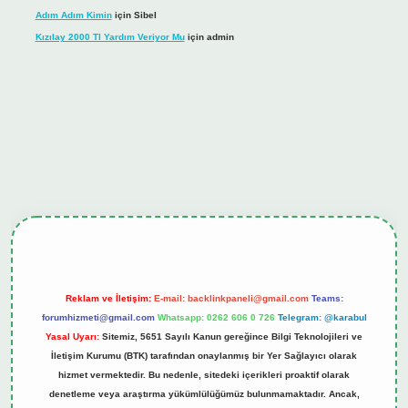
Adım Adım Kimin
için
Sibel
Kızılay 2000 Tl Yardım Veriyor Mu
için
admin
hiltonbet güncel giriş
tulipbet.online
Reklam ve İletişim:
E-mail:
backlinkpaneli@gmail.com
Teams:
forumhizmeti@gmail.com
Whatsapp: 0262 606 0 726
Telegram: @karabul
Yasal Uyarı:
Sitemiz, 5651 Sayılı Kanun gereğince Bilgi Teknolojileri ve
İletişim Kurumu (BTK) tarafından onaylanmış bir Yer Sağlayıcı olarak
hizmet vermektedir. Bu nedenle, sitedeki içerikleri proaktif olarak
denetleme veya araştırma yükümlülüğümüz bulunmamaktadır. Ancak,