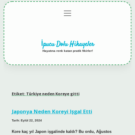
menüyü
Anasayfa
Gizlilik
Yasal
Hakkımızda
aç
Politikası
Uyarı
İpucu Dolu Hikayeler
Hayatına renk katan pratik fikirler!
Etiket:
Türkiye neden Koreye gitti
Japonya Neden Koreyi Işgal Etti
Tarih: Eylül 22, 2024
Kore kaç yıl Japon işgalinde kaldı? Bu ordu, Ağustos