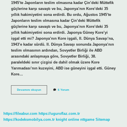
1945’te Japonların teslim olmasına kadar Çin’deki Müttefik
güçlerine karşı savaştı ve bu, Japonya’nın Kore’deki 35
yıllık hakimiyetini sona erdirdi. Bu ordu, Ağustos 1945’te
Japonların teslim olmasına kadar Çin’deki Müttefik
güçlerine karşı savaştı ve bu, Japonya’nın Kore’deki 35
yıllık hakimiyetini sona erdirdi. Japonya Güney Kore’yi
işgal etti mi? Japonya’nın Kore işgali, II. Dünya Savaşı’na,
1943’e kadar sürdü. II. Dünya Savaşı sonunda Japonya’nın
teslim olmasının ardından, Sovyetler Birliği ile ABD
arasındaki anlaşmaya göre, Sovyetler Birliği, 38.
paraleldeki sınır çizgisi de dahil olmak üzere Kore
Yarımadası’nın kuzeyini, ABD ise güneyini işgal etti. Güney
Kore…
Japonya
Devamını okuyun
6 Yorum
Neden
Koreyi
Işgal
Etti
https://fileabur.com
https://uguroflaz.com.tr
https://kodeksmobilya.com.tr
knight online
nttgame
Sitemap