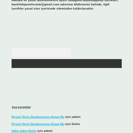
Hukuka ve yasal düzenlemelere aykırı olduğunu düşündüğünüz içerikleri,
backlinkpanelicomtr@gmail.com
adresine bildirmeniz halinde, ilgili
içerikler yasal süre içerisinde sitemizden kaldırılacaktır.
Arama
Son yorumlar
Peynir Derin Dondurucuya Konur Mu
için
admin
Peynir Derin Dondurucuya Konur Mu
için
Selim
Adım Adım Kimin
için
admin