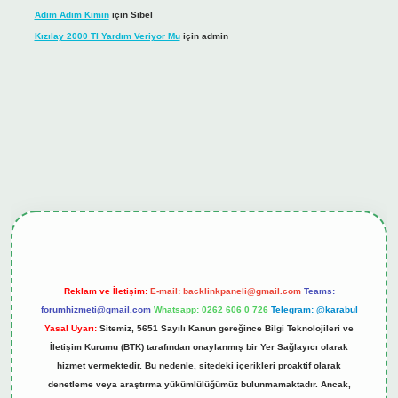
Adım Adım Kimin
için
Sibel
Kızılay 2000 Tl Yardım Veriyor Mu
için
admin
ş
tulipbet.online
Reklam ve İletişim:
E-mail:
backlinkpaneli@gmail.com
Teams:
forumhizmeti@gmail.com
Whatsapp: 0262 606 0 726
Telegram: @karabul
Yasal Uyarı:
Sitemiz, 5651 Sayılı Kanun gereğince Bilgi Teknolojileri ve
İletişim Kurumu (BTK) tarafından onaylanmış bir Yer Sağlayıcı olarak
hizmet vermektedir. Bu nedenle, sitedeki içerikleri proaktif olarak
denetleme veya araştırma yükümlülüğümüz bulunmamaktadır. Ancak,