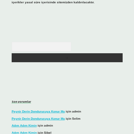
içerikler yasal süre içerisinde sitemizden kaldırılacaktır.
Arama
Son yorumlar
Peynir Derin Dondurucuya Konur Mu
için
admin
Peynir Derin Dondurucuya Konur Mu
için
Selim
Adım Adım Kimin
için
admin
Adım Adım Kimin
için
Sibel