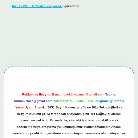
Kızılay 2000 Tl Yardım Veriyor Mu
için
admin
hiltonbet güncel giriş
tulipbet.online
Reklam ve İletişim:
E-mail:
backlinkpaneli@gmail.com
Teams:
forumhizmeti@gmail.com
Whatsapp: 0262 606 0 726
Telegram: @karabul
Yasal Uyarı:
Sitemiz, 5651 Sayılı Kanun gereğince Bilgi Teknolojileri ve
İletişim Kurumu (BTK) tarafından onaylanmış bir Yer Sağlayıcı olarak
hizmet vermektedir. Bu nedenle, sitedeki içerikleri proaktif olarak
denetleme veya araştırma yükümlülüğümüz bulunmamaktadır. Ancak,
üyelerimiz yazdıkları içeriklerin sorumluluğunu taşımakta olup, siteye üye