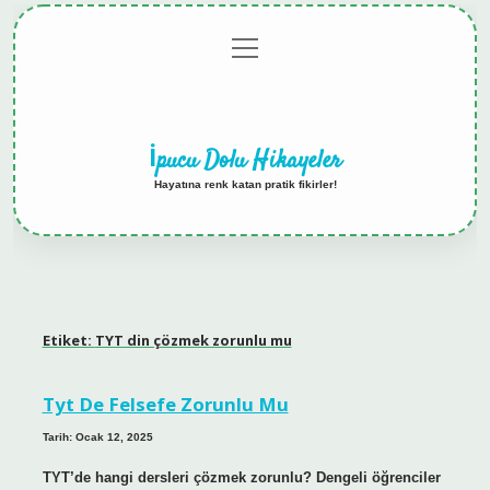
menüyü
Anasayfa
Gizlilik
Yasal
Hakkımızda
aç
Politikası
Uyarı
İpucu Dolu Hikayeler
Hayatına renk katan pratik fikirler!
Etiket:
TYT din çözmek zorunlu mu
Tyt De Felsefe Zorunlu Mu
Tarih: Ocak 12, 2025
TYT’de hangi dersleri çözmek zorunlu? Dengeli öğrenciler