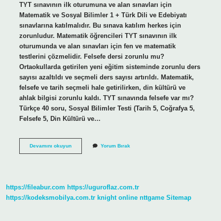
TYT sınavının ilk oturumuna ve alan sınavları için
Matematik ve Sosyal Bilimler 1 + Türk Dili ve Edebiyatı
sınavlarına katılmalıdır. Bu sınava katılım herkes için
zorunludur. Matematik öğrencileri TYT sınavının ilk
oturumunda ve alan sınavları için fen ve matematik
testlerini çözmelidir. Felsefe dersi zorunlu mu?
Ortaokullarda getirilen yeni eğitim sisteminde zorunlu ders
sayısı azaltıldı ve seçmeli ders sayısı artırıldı. Matematik,
felsefe ve tarih seçmeli hale getirilirken, din kültürü ve
ahlak bilgisi zorunlu kaldı. TYT sınavında felsefe var mı?
Türkçe 40 soru, Sosyal Bilimler Testi (Tarih 5, Coğrafya 5,
Felsefe 5, Din Kültürü ve…
Tyt
Devamını okuyun
Yorum Bırak
De
Felsefe
Zorunlu
Mu
https://fileabur.com
https://uguroflaz.com.tr
https://kodeksmobilya.com.tr
knight online
nttgame
Sitemap