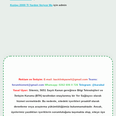
Kızılay 2000 Tl Yardım Veriyor Mu
için
admin
ş
tulipbet.online
Reklam ve İletişim:
E-mail:
backlinkpaneli@gmail.com
Teams:
forumhizmeti@gmail.com
Whatsapp: 0262 606 0 726
Telegram: @karabul
Yasal Uyarı:
Sitemiz, 5651 Sayılı Kanun gereğince Bilgi Teknolojileri ve
İletişim Kurumu (BTK) tarafından onaylanmış bir Yer Sağlayıcı olarak
hizmet vermektedir. Bu nedenle, sitedeki içerikleri proaktif olarak
denetleme veya araştırma yükümlülüğümüz bulunmamaktadır. Ancak,
üyelerimiz yazdıkları içeriklerin sorumluluğunu taşımakta olup, siteye üye