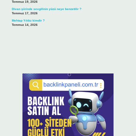
Temmuz 19, 2026
Divan şiirinde sevgilinin yüzü neye benzetilir ?
Temmuz 17, 2026
Mehtap Yıldız kimdir ?
Temmuz 14, 2026