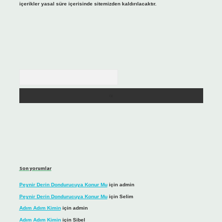
içerikler yasal süre içerisinde sitemizden kaldırılacaktır.
Arama
Son yorumlar
Peynir Derin Dondurucuya Konur Mu
için
admin
Peynir Derin Dondurucuya Konur Mu
için
Selim
Adım Adım Kimin
için
admin
Adım Adım Kimin
için
Sibel