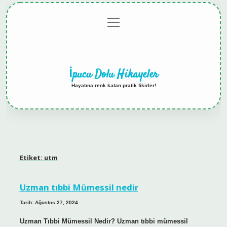
menüyü
Anasayfa
Gizlilik
Yasal
Hakkımızda
aç
Politikası
Uyarı
İpucu Dolu Hikayeler
Hayatına renk katan pratik fikirler!
Etiket:
utm
Uzman tıbbi Mümessil nedir
Tarih: Ağustos 27, 2024
Uzman Tıbbi Mümessil Nedir? Uzman tıbbi mümessil