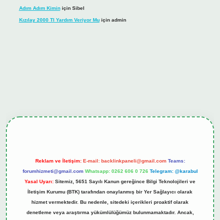
Adım Adım Kimin
için
Sibel
Kızılay 2000 Tl Yardım Veriyor Mu
için
admin
hiltonbet güncel giriş
tulipbet.online
Reklam ve İletişim:
E-mail:
backlinkpaneli@gmail.com
Teams:
forumhizmeti@gmail.com
Whatsapp: 0262 606 0 726
Telegram: @karabul
Yasal Uyarı:
Sitemiz, 5651 Sayılı Kanun gereğince Bilgi Teknolojileri ve
İletişim Kurumu (BTK) tarafından onaylanmış bir Yer Sağlayıcı olarak
hizmet vermektedir. Bu nedenle, sitedeki içerikleri proaktif olarak
denetleme veya araştırma yükümlülüğümüz bulunmamaktadır. Ancak,