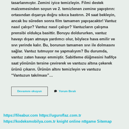
tasarlanmıştır. Zemini iyice temizleyin. Filmi destek
malzemesinden soyun ve 2. temizlenen zemine yapıştırın:
ortasından dışarıya doğru sıkıca bastırın. 24 saat bekleyin,
ancak bu süreden sonra film tamamen yapışacaktır! Vantuz
nasıl çalışır? Vantuz nasıl çalışır? Vantuzların çalışma
prensibi oldukça basittir. Boruyu doldururken, vantuz
havayı dışarı atmaya yardımcı olur, böylece hava emilir ve
sıvı yerinde kalır. Bu, borunun tamamen sıvı ile dolmasını
sağlar. Vantuz tutmuyor ne yapmalıyım? Bu durumda,
vantuz zaten havayı emmiştir. Sabitleme düğmesini hafifçe
saat yönünün tersine çevirerek ve vantuzu altına çekerek
ürünü çıkarın. Ürünün altını temizleyin ve vantuzu
“Vantuzun takılması”…
Cam
Devamını okuyun
Yorum Bırak
Vantuzu
Nasıl
Çalışır
https://fileabur.com
https://uguroflaz.com.tr
https://kodeksmobilya.com.tr
knight online
nttgame
Sitemap