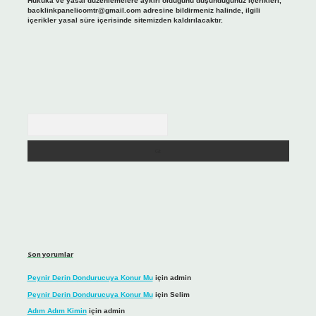
Hukuka ve yasal düzenlemelere aykırı olduğunu düşündüğünüz içerikleri,
backlinkpanelicomtr@gmail.com
adresine bildirmeniz halinde, ilgili
içerikler yasal süre içerisinde sitemizden kaldırılacaktır.
Arama
Son yorumlar
Peynir Derin Dondurucuya Konur Mu
için
admin
Peynir Derin Dondurucuya Konur Mu
için
Selim
Adım Adım Kimin
için
admin