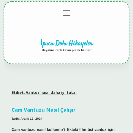
menüyü
Anasayfa
Gizlilik
Yasal
Hakkımızda
aç
Politikası
Uyarı
İpucu Dolu Hikayeler
Hayatına renk katan pratik fikirler!
Etiket:
Vantuz nasıl daha iyi tutar
Cam Vantuzu Nasıl Çalışır
Tarih: Aralık 17, 2024
Cam vantuzu nasıl kullanılır? Ekteki film üst vantuz için